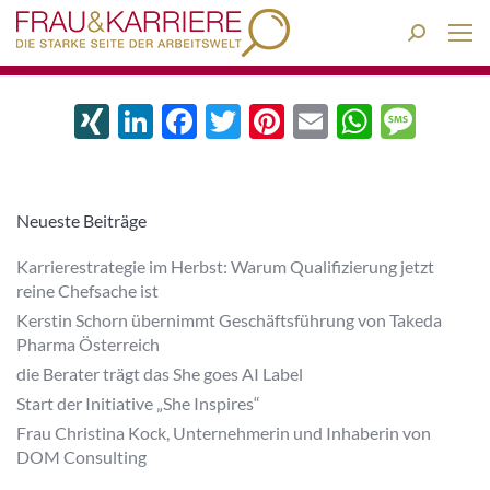
Search:
XING
LinkedIn
Facebook
Twitter
Pinterest
Email
Whats
Mes
Neueste Beiträge
Karrierestrategie im Herbst: Warum Qualifizierung jetzt
reine Chefsache ist
Kerstin Schorn übernimmt Geschäftsführung von Takeda
Pharma Österreich
die Berater trägt das She goes AI Label
Start der Initiative „She Inspires“
Frau Christina Kock, Unternehmerin und Inhaberin von
DOM Consulting