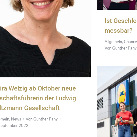
Ist Geschle
messbar?
Allgemein
,
Chance
Von
Gunther Pany
vira Welzig ab Oktober neue
schäftsführerin der Ludwig
ltzmann Gesellschaft
emein
,
News
Von
Gunther Pany
September 2022