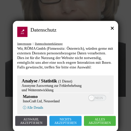
Datenschutz
Impressum
|
Datenschutzerklärung
Wir, RÖMA Gmbh (Firmensitz: Österreich), würden gerne mit
externen Diensten personenbezogene Daten verarbeiten.
Dies ist für die Nutzung der Website nicht notwendig,
ermöglicht uns aber eine noch engere Interaktion mit Ihnen.
Falls gewünscht, treffen Sie bitte eine Auswahl:
Analyse / Statistik
(1 Dienst)
Anonyme Auswertung zur Fehlerbehebung
und Weiterentwicklung
Matomo
InnoCraft Ltd, Neuseeland
Frau Christina Kock, Unternehmerin
ⓘ Alle Details
und Inhaberin von DOM Consulting
AUSWAHL
NICHTS
ALLES
AKZEPTIEREN
AKZEPTIEREN
AKZEPTIEREN
Interviews
Von
Gunther Pany
28. Juni 2026