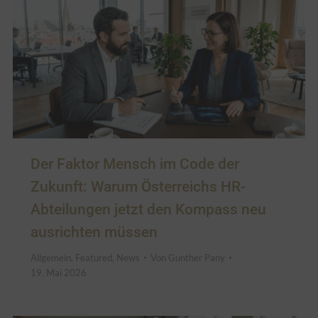
Der Faktor Mensch im Code der
Zukunft: Warum Österreichs HR-
Abteilungen jetzt den Kompass neu
ausrichten müssen
Allgemein
,
Featured
,
News
Von
Gunther Pany
19. Mai 2026