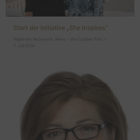
Start der Initiative „She Inspires“
Allgemein
,
Netzwerke
,
News
Von
Gunther Pany
7. Juli 2026