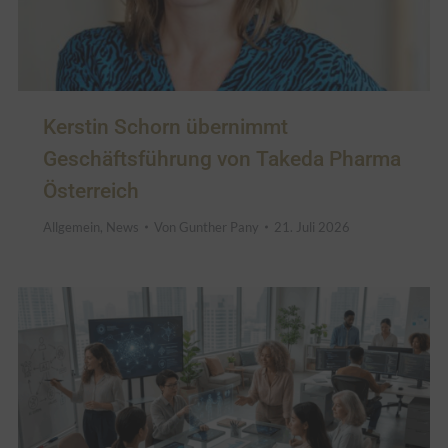
Kerstin Schorn übernimmt
Geschäftsführung von Takeda Pharma
Österreich
Allgemein
,
News
Von
Gunther Pany
21. Juli 2026