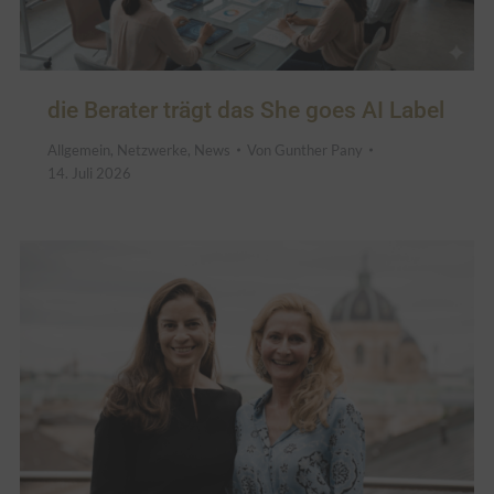
die Berater trägt das She goes AI Label
Allgemein
,
Netzwerke
,
News
Von
Gunther Pany
14. Juli 2026