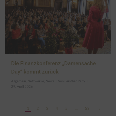
Die Finanzkonferenz „Damensache
Day“ kommt zurück
Allgemein
,
Netzwerke
,
News
Von
Gunther Pany
29. April 2026
1
2
3
4
5
…
53
→