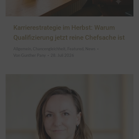
Karrierestrategie im Herbst: Warum
Qualifizierung jetzt reine Chefsache ist
Allgemein
,
Chancengleichheit
,
Featured
,
News
Von
Gunther Pany
28. Juli 2026