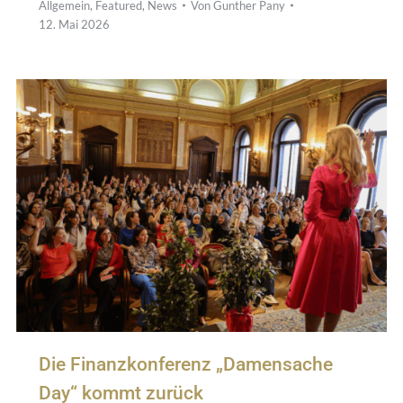
Allgemein
,
Featured
,
News
Von
Gunther Pany
12. Mai 2026
Die Finanzkonferenz „Damensache
Day“ kommt zurück