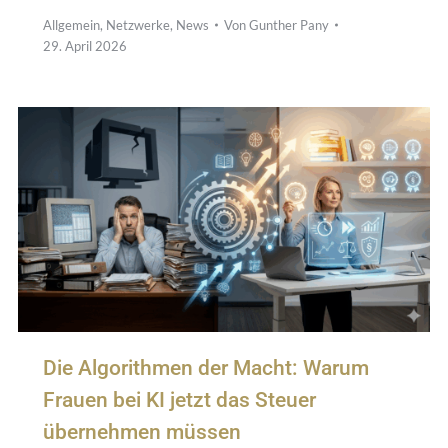
Allgemein
,
Netzwerke
,
News
Von
Gunther Pany
29. April 2026
Die Algorithmen der Macht: Warum
Frauen bei KI jetzt das Steuer
übernehmen müssen