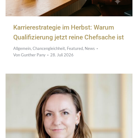
Karrierestrategie im Herbst: Warum
Qualifizierung jetzt reine Chefsache ist
Allgemein
,
Chancengleichheit
,
Featured
,
News
Von
Gunther Pany
28. Juli 2026