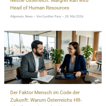
Nestlé Österreich: Margret Karl wird
Head of Human Resources
Allgemein
,
News
Von
Gunther Pany
28. Mai 2026
Der Faktor Mensch im Code der
Zukunft: Warum Österreichs HR-