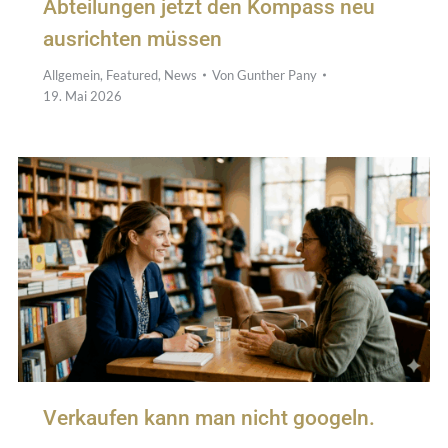
Abteilungen jetzt den Kompass neu
ausrichten müssen
Allgemein
,
Featured
,
News
Von
Gunther Pany
19. Mai 2026
Verkaufen kann man nicht googeln.