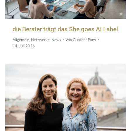
die Berater trägt das She goes AI Label
Allgemein
,
Netzwerke
,
News
Von
Gunther Pany
14. Juli 2026