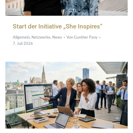
Start der Initiative „She Inspires“
Allgemein
,
Netzwerke
,
News
Von
Gunther Pany
7. Juli 2026