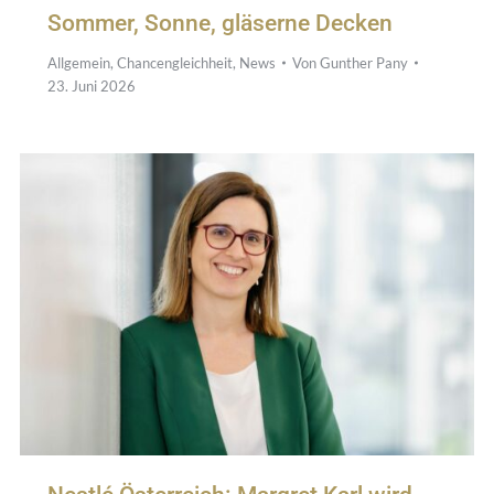
Sommer, Sonne, gläserne Decken
Allgemein
,
Chancengleichheit
,
News
Von
Gunther Pany
23. Juni 2026