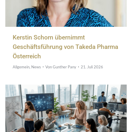
Kerstin Schorn übernimmt
Geschäftsführung von Takeda Pharma
Österreich
Allgemein
,
News
Von
Gunther Pany
21. Juli 2026