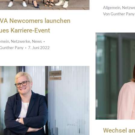
Allgemein
,
Netzwe
Von
Gunther Pany
VA Newcomers launchen
ues Karriere-Event
emein
,
Netzwerke
,
News
Gunther Pany
7. Juni 2022
Wechsel an