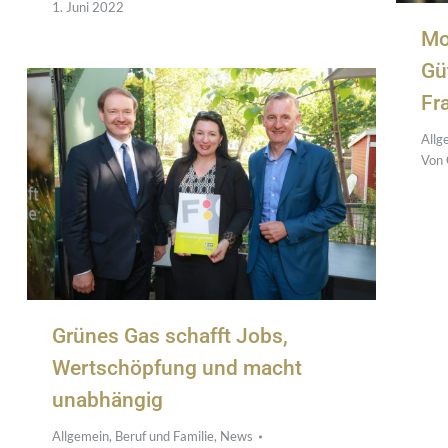
1. Juni 2022
Mo
Gü
Fr
Allg
Von
Grünes Gas schafft Jobs,
Wertschöpfung und macht
unabhängig
Allgemein
,
Beruf und Familie
,
News