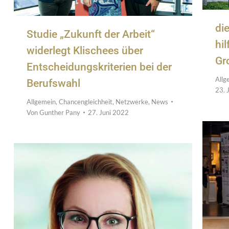
die
Studie „Zukunft der Arbeit“
hi
widerlegt Klischees über
Gr
Entscheidungskriterien bei der
Allg
Berufswahl
23. 
Allgemein
,
Chancengleichheit
,
Netzwerke
,
News
Von
Gunther Pany
27. Juni 2022