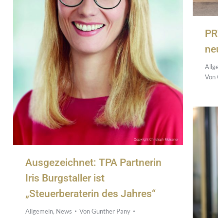
PR
ne
Allg
Von
Ausgezeichnet: TPA Partnerin
Iris Burgstaller ist
„Steuerberaterin des Jahres“
Allgemein
,
News
Von
Gunther Pany