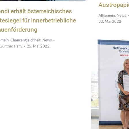
Austropapi
ndi erhält österreichisches
Allgemein
,
News
tesiegel für innerbetriebliche
30. Mai 2022
auenförderung
emein
,
Chancengleichheit
,
News
Gunther Pany
25. Mai 2022