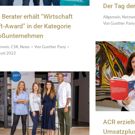
Der Tag de
 Berater erhält “Wirtschaft
Allgemein
,
Netzwe
Von
Gunther Pany
lft-Award” in der Kategorie
oßunternehmen
emein
,
CSR
,
News
Von
Gunther Pany
Juni 2022
ACR erzielt
Umsatzplu