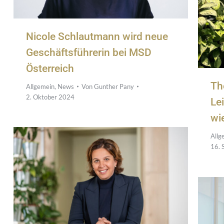
Nicole Schlautmann wird neue
Geschäftsführerin bei MSD
Österreich
Th
Allgemein
,
News
Von
Gunther Pany
2. Oktober 2024
Le
wi
Allg
16. 