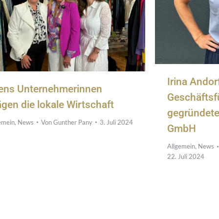
Irina Andor
ens Unternehmerinnen
Geschäftsf
ägen die lokale Wirtschaft
gegründet
emein
,
News
Von
Gunther Pany
3. Juli 2024
GmbH
Allgemein
,
News
22. Juli 2024