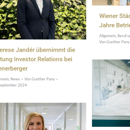
Wiener Städ
Jahre Betr
Allgemein
,
Beruf u
Von
Gunther Pany
erese Jandér übernimmt die
itung Investor Relations bei
enerberger
emein
,
News
Von
Gunther Pany
September 2024