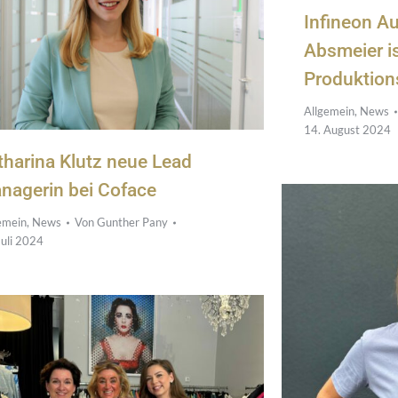
Infineon Au
Absmeier i
Produktions
Allgemein
,
News
14. August 2024
tharina Klutz neue Lead
nagerin bei Coface
emein
,
News
Von
Gunther Pany
Juli 2024