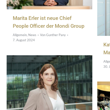
Marita Erler ist neue Chief
People Officer der Mondi Group
Allgemein
,
News
Von
Gunther Pany
7. August 2024
Ka
Ma
Allg
30. 