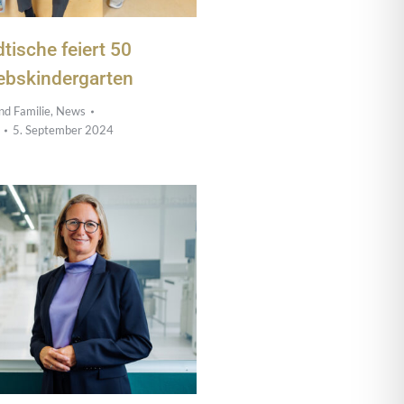
tische feiert 50
iebskindergarten
nd Familie
,
News
5. September 2024