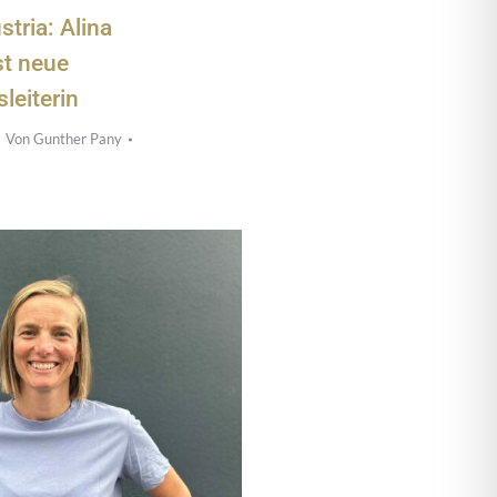
stria: Alina
st neue
leiterin
Von
Gunther Pany