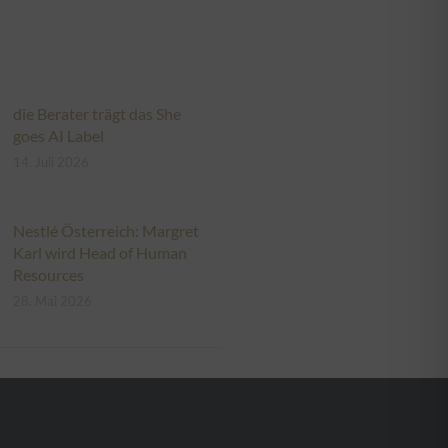
die Berater trägt das She
goes AI Label
14. Juli 2026
Nestlé Österreich: Margret
Karl wird Head of Human
Resources
28. Mai 2026