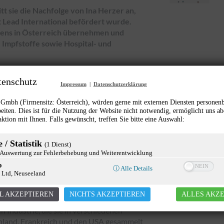
tt sie die Nachfolge von Ina Herzer an,
Lead International befördert wurde.
mens in Österreich übernehmen und
 Impfstoffe sowie Hospital- und
orstehende
tenschutz
Impressum
|
Datenschutzerklärung
mbh (Firmensitz: Österreich), würden gerne mit externen Diensten personen
 der österreichischen Niederlassung sowie
eiten. Dies ist für die Nutzung der Website nicht notwendig, ermöglicht uns ab
sterreich verantworten. Dabei wird sie
aktion mit Ihnen. Falls gewünscht, treffen Sie bitte eine Auswahl:
nd Specialty konzentrieren, mit einem
dem wird sie eine Schlüsselrolle im
 / Statistik
(1 Dienst)
 Standorte übernehmen und dessen
uswertung zur Fehlerbehebung und Weiterentwicklung
iter unterstreichen.
o
ⓘ Alle Details
 Ltd, Neuseeland
 Expertise
L AKZEPTIEREN
NICHTS AKZEPTIEREN
ALLES AKZ
ral Manager Österreich tätig war. Sie
Industrie, die sie in verschiedenen
land, Frankreich und den USA gesammelt