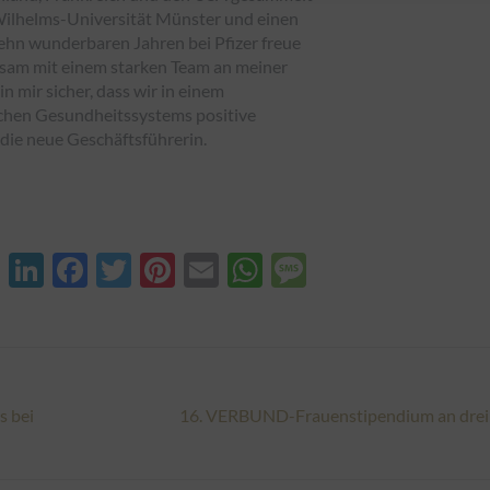
n Wilhelms-Universität Münster und einen
ehn wunderbaren Jahren bei Pfizer freue
nsam mit einem starken Team an meiner
in mir sicher, dass wir in einem
schen Gesundheitssystems positive
 die neue Geschäftsführerin.
XING
LinkedIn
Facebook
Twitter
Pinterest
Email
WhatsApp
Message
s bei
16. VERBUND-Frauenstipendium an drei
Nächster
Beitrag: