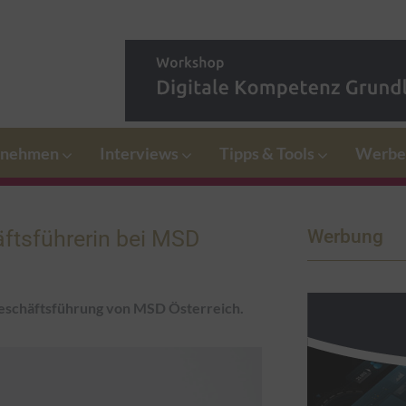
rnehmen
Interviews
Tipps & Tools
Werbe
ftsführerin bei MSD
Werbung
eschäftsführung von MSD Österreich.