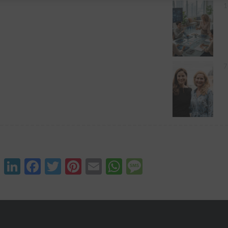
1
7
XING
LinkedIn
Facebook
Twitter
Pinterest
Email
WhatsApp
Message