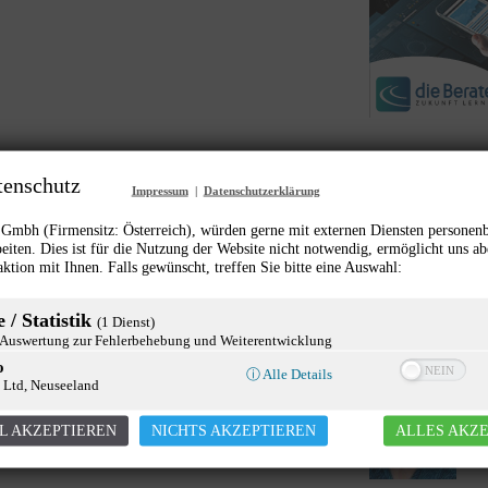
News
tenschutz
Impressum
|
Datenschutzerklärung
mbh (Firmensitz: Österreich), würden gerne mit externen Diensten personen
2
eiten. Dies ist für die Nutzung der Website nicht notwendig, ermöglicht uns ab
aktion mit Ihnen. Falls gewünscht, treffen Sie bitte eine Auswahl:
 / Statistik
(1 Dienst)
uswertung zur Fehlerbehebung und Weiterentwicklung
o
2
ⓘ Alle Details
 Ltd, Neuseeland
L AKZEPTIEREN
NICHTS AKZEPTIEREN
ALLES AKZ