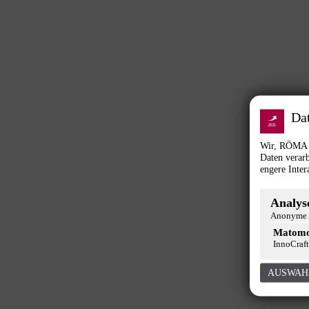
Da
Wir, RÖMA G
Daten verarb
engere Inter
Analyse
Anonyme A
Matom
InnoCraft
AUSWAH