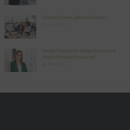
Sommer, Sonne, gläserne Decken
23. Juni 2026
Nestlé Österreich: Margret Karl wird
Head of Human Resources
28. Mai 2026