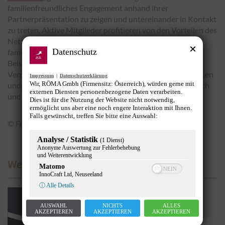
familienfreundliches Engagement anhand ihrer
Partnerpräsentation zu zeigen und untereinander in Kontakt
zu treten. Aktive Mitglieder profitieren von den Vorteilen des
Netzwerks: Neben einer umfassenden Sammlung an
Datenschutz
familienfreundlichen Maßnahmen und Best Practice
Beispielen, fachspezifischen Informations- und
Vernetzungsveranstaltungen, Zugang zu relevanten Studien
Impressum
|
Datenschutzerklärung
Wir, RÖMA Gmbh (Firmensitz: Österreich), würden gerne mit
und Case Studies uvm., werden der regelmäßige Austausch
externen Diensten personenbezogene Daten verarbeiten.
und die Kooperationen gefördert.
Dies ist für die Nutzung der Website nicht notwendig,
ermöglicht uns aber eine noch engere Interaktion mit Ihnen.
Falls gewünscht, treffen Sie bitte eine Auswahl:
© Foto: Harald Schlossko
Analyse / Statistik
(1 Dienst)
Anonyme Auswertung zur Fehlerbehebung
und Weiterentwicklung
Werbung
Matomo
InnoCraft Ltd, Neuseeland
ⓘ Alle Details
AUSWAHL
NICHTS
ALLES
AKZEPTIEREN
AKZEPTIEREN
AKZEPTIEREN