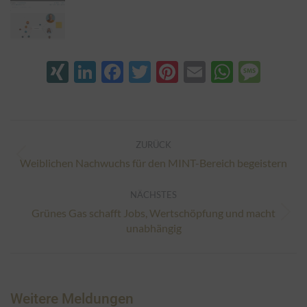
XING
LinkedIn
Facebook
Twitter
Pinterest
Email
Whats
Mes
Kommentarnavigation
ZURÜCK
Vorheriger
Weiblichen Nachwuchs für den MINT-Bereich begeistern
Beitrag:
NÄCHSTES
Grünes Gas schafft Jobs, Wertschöpfung und macht
Nächster
unabhängig
Beitrag:
Weitere Meldungen