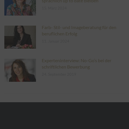
sprachlich up to date bleiben
15. März 2024
Farb- Stil- und Imageberatung für den
beruflichen Erfolg
11. Januar 2024
Experteninterview: No-Go’s bei der
schriftlichen Bewerbung
24. September 2019