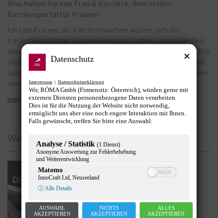
Was halten Sie von Frau & Karriere, dem ersten
Karriereportal für Frauen?
Ich rate Frauen, die Karriere machen wollen, sich ein
frauenfreundliches Unternehmen zu suchen. Unternehmen,
wo die Rahmenbedingungen dynamisch und frauenförderlich
Datenschutz
sind. Und genau diese Unternehmen schalten ihre vakanten
Jobs auf LadiesJobs. Jede Frau sollte Frau & Karriere kennen
und sich hier über Unternehmen informieren.
Impressum
|
Datenschutzerklärung
Wir, RÖMA Gmbh (Firmensitz: Österreich), würden gerne mit
externen Diensten personenbezogene Daten verarbeiten.
www.dom-consulting.com
Dies ist für die Nutzung der Website nicht notwendig,
ermöglicht uns aber eine noch engere Interaktion mit Ihnen.
Falls gewünscht, treffen Sie bitte eine Auswahl:
Werbung
Analyse / Statistik
(1 Dienst)
Anonyme Auswertung zur Fehlerbehebung
und Weiterentwicklung
Matomo
InnoCraft Ltd, Neuseeland
ⓘ Alle Details
AUSWAHL
NICHTS
ALLES
AKZEPTIEREN
AKZEPTIEREN
AKZEPTIEREN