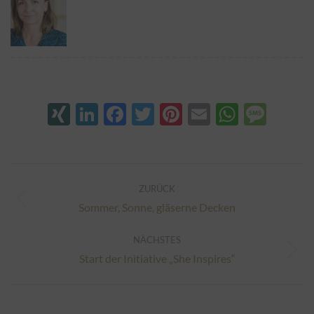
XING
LinkedIn
Facebook
Twitter
Pinterest
Email
Whats
Mes
Kommentarnavigation
ZURÜCK
Vorheriger
Sommer, Sonne, gläserne Decken
Beitrag:
NÄCHSTES
Nächster
Start der Initiative „She Inspires“
Beitrag: