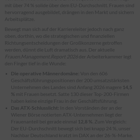
mit über 74 % solide über dem EU-Durchschnitt. Frauen sind
hervorragend ausgebildet, drängen in den Markt und sichern
Arbeitsplätze.
Bewegt man sich auf der Karriereleiter jedoch nach ganz
oben, dorthin, wo die strategischen und finanziellen
Richtungsentscheidungen der Großkonzerne getroffen
werden, dünnt die Luft dramatisch aus. Der aktuelle
Frauen.Management.Report 2026
der Arbeiterkammer legt
den Finger tief in die Wunde:
Die operative Männerdomäne:
Von den 606
Geschäftsführungspositionen der 200 umsatzstärksten
Unternehmen des Landes sind Anfang 2026 magere
14,5
%
mit Frauen besetzt. Satte 130 dieser Top-200-Firmen
haben keine einzige Frau in der Geschäftsführung.
Das ATX-Schlusslicht:
In den Vorständen der an der
Wiener Börse notierten ATX-Unternehmen liegt der
Frauenanteil bei gerade einmal
12,8 %
. Zum Vergleich:
Der EU-Durchschnitt bewegt sich bei knapp 24 %, unser
Nachbar Deutschland kratzt im DAX an der 26-%-Marke.