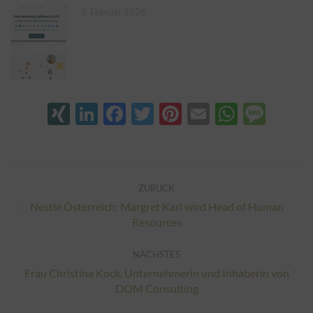
3. Februar 2026
XING
LinkedIn
Facebook
Twitter
Pinterest
Email
Whats
Mes
Kommentarnavigation
ZURÜCK
Nestlé Österreich: Margret Karl wird Head of Human
Vorheriger
Resources
Beitrag:
NÄCHSTES
Frau Christina Kock, Unternehmerin und Inhaberin von
Nächster
DOM Consulting
Beitrag: