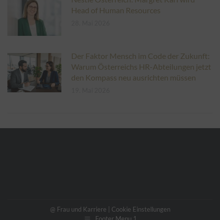
Head of Human Resources
28. Mai 2026
Der Faktor Mensch im Code der Zukunft:
Warum Österreichs HR-Abteilungen jetzt
den Kompass neu ausrichten müssen
19. Mai 2026
@ Frau und Karriere |
Cookie Einstellungen
Footer Menu 1