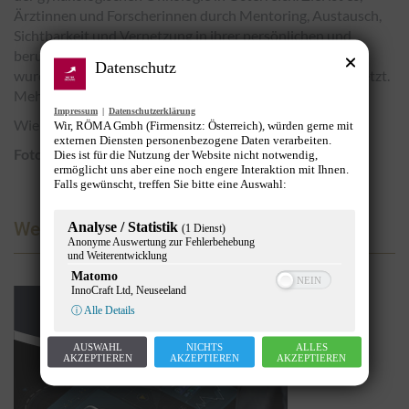
Ärztinnen und Forscherinnen durch Mentoring, Austausch,
Sichtbarkeit und Vernetzung in ihrer persönlichen und
beruflichen Entwicklung zu unterstützen. Die Initiative
Datenschutz
wurde gemeinsam mit der AGO Austria und GSK umgesetzt.
Mehr erfahren:
www.she-inspires.at
Impressum
|
Datenschutzerklärung
Wien (OTS),
Wir, RÖMA Gmbh (Firmensitz: Österreich), würden gerne mit
externen Diensten personenbezogene Daten verarbeiten.
Fotograf:in
Christopher Blank
Fotocredit
GSK
Dies ist für die Nutzung der Website nicht notwendig,
ermöglicht uns aber eine noch engere Interaktion mit Ihnen.
Falls gewünscht, treffen Sie bitte eine Auswahl:
Werbung
Analyse / Statistik
(1 Dienst)
Anonyme Auswertung zur Fehlerbehebung
und Weiterentwicklung
Matomo
InnoCraft Ltd, Neuseeland
ⓘ Alle Details
AUSWAHL
NICHTS
ALLES
AKZEPTIEREN
AKZEPTIEREN
AKZEPTIEREN