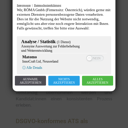
Feedbackschritte
Impressum
|
Datenschutzerklärung
Wir, RÖMA Gmbh (Firmensitz: Österreich), würden gerne mit
flexible Pipelines je Mandatsart
externen Diensten personenbezogene Daten verarbeiten.
Dies ist für die Nutzung der Website nicht notwendig,
So bleibt mehr Zeit für Beratung, Matching-
ermöglicht uns aber eine noch engere Interaktion mit Ihnen.
Falls gewünscht, treffen Sie bitte eine Auswahl:
Qualität und Kund:innenkommunikation.
Analyse / Statistik
(1 Dienst)
Karriereseiten als sauberer
Anonyme Auswertung zur Fehlerbehebung
und Weiterentwicklung
Dateneingang
Matomo
InnoCraft Ltd, Neuseeland
Karriereseiten sind nicht nur Darstellung,
ⓘ Alle Details
sondern eine operative Schnittstelle. Gute
Karriereseiten Software sorgt dafür, dass
AUSWAHL
NICHTS
ALLES
AKZEPTIEREN
AKZEPTIEREN
AKZEPTIEREN
Bewerbungen strukturiert eingehen, Daten
vollständig übernommen werden und
Kandidat:innen einen konsistenten Prozess
erleben.
DSGVO-konformes ATS als