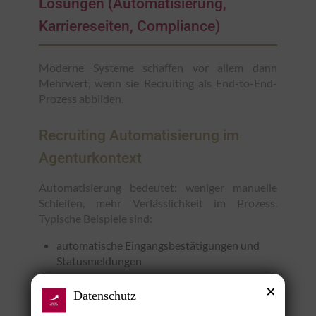
Lösungen (Automatisierung,
Karriereseiten, Compliance)
Moderne Systeme schaffen vor allem dann
Mehrwert, wenn sie Recruiting als End-to-End-
Prozess abbilden.
Recruiting Automatisierung im
Agenturkontext
Automatisierung bedeutet: weniger manuelle
Schleifen, mehr Verlässlichkeit im Prozess.
Typische Beispiele sind:
automatische Eingangsbestätigungen und
Statusmeldungen
Follow-up-Logik und Wiedervorlagen
Datenschutz
strukturierte Interview- und