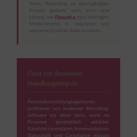
Wenn Recruiting als durchgängiger
Prozess gedacht wird, kann eine
Lösung wie
Flowxtra
dazu beitragen,
Medienbrüche zu reduzieren und
operative Qualität stabil zu halten.
Fazit mit dezentem
Handlungsimpuls
Personalvermittlungsagenturen
profitieren von moderner Recruiting-
Software vor allem dann, wenn sie
Prozesse ganzheitlich abbildet:
Kandidat:innendaten, Kommunikation,
Statuslogik und Compliance müssen