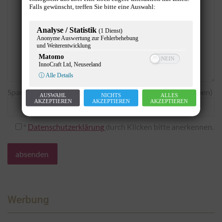
Falls gewünscht, treffen Sie bitte eine Auswahl:
Analyse / Statistik
(1 Dienst)
Anonyme Auswertung zur Fehlerbehebung
und Weiterentwicklung
Matomo
InnoCraft Ltd, Neuseeland
ⓘ Alle Details
Spamschutz: Wieviel ist elf minus zwei? (Bitte Zahl eingeben)
AUSWAHL
NICHTS
ALLES
AKZEPTIEREN
AKZEPTIEREN
AKZEPTIEREN
*
Datenschutzerklärung
durch Klicken bitte anerkennen.
Werbung