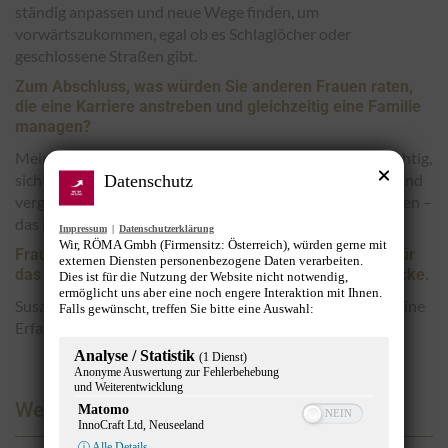
ständig anpassen und neue Wege finden, um
vorwärtszukommen, egal ob es Schlaglöcher oder
geschlossene Straßen gibt.
Zum Abschluss, was würden Sie anderen Frauen raten,
die eine Karriere anstreben und gleichzeitig eine Familie
managen?
Mein Rat wäre, sich nicht entmutigen zu lassen. Es ist wichtig,
sich Ziele zu setzen und diese konsequent zu verfolgen. Und
Datenschutz
vergessen Sie nicht, sich auch Zeit für sich selbst zu nehmen –
das ist entscheidend für das eigene Wohlbefinden.
Impressum
|
Datenschutzerklärung
Wir, RÖMA Gmbh (Firmensitz: Österreich), würden gerne mit
Frau & Karriere: Frau Bachmann-Hrach, vielen Dank für
externen Diensten personenbezogene Daten verarbeiten.
das inspirierende Gespräch und Ihre wertvollen Einblicke.
Dies ist für die Nutzung der Website nicht notwendig,
ermöglicht uns aber eine noch engere Interaktion mit Ihnen.
Susanne Bachmann-Hrach: Es war mir ein Vergnügen, meine
Falls gewünscht, treffen Sie bitte eine Auswahl:
Erfahrungen zu teilen. Vielen Dank.
Analyse / Statistik
(1 Dienst)
Anonyme Auswertung zur Fehlerbehebung
und Weiterentwicklung
Werbung
Matomo
InnoCraft Ltd, Neuseeland
ⓘ Alle Details