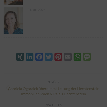
21. Juli 2026
XING
LinkedIn
Facebook
Twitter
Pinterest
Email
Whats
Mes
Kommentarnavigation
ZURÜCK
Gabriela Ogoralek übernimmt Leitung der Liechtenstein
Vorheriger
Immobilien Wien & Palais Liechtenstein
Beitrag:
NÄCHSTES