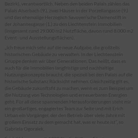
Bezirk), verantwortlich. Neben den beiden Palais zählen das
Palais Alserbach (9.), zwei Häuser in der Porzellangasse (9.)
und das ehemalige Herzoglich Savoyen’sche Damenstift in
der Johannesgasse (1.) zu den Liechtenstein Immobilien
(insgesamt rund 29.000 m2 Nutzfläche, davon rund 8.000 m2
Event- und Ausstellungsflächen).
„
Ich freue mich sehr auf die neue Aufgabe, die großteils
historischen Gebäude zu verwalten. In der Liechtenstein
Gruppe denken wir über Generationen. Das heißt, dass es
auch für die Immobilien langfristige und nachhaltige
Nutzungskonzepte braucht, die speziell bei den Palais auf die
historische Substanz Rücksicht nehmen. Gleichzeitig gilt es,
die Gebäude zukunftsfit zu machen, wenn es zum Beispiel um
die Nutzung von Technologien und erneuerbaren Energien
geht. Für all diese spannenden Herausforderungen steht mir
ein großartiges, engagiertes Team zur Seite und mit Erich
Urban ein Vorgänger, der den Betrieb über viele Jahre mit
großem Einsatz zu dem gemacht hat, was er heute ist
“, so
Gabriela Ogoralek.