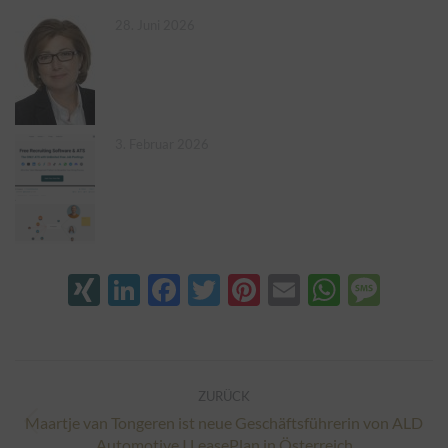
28. Juni 2026
3. Februar 2026
XING
LinkedIn
Facebook
Twitter
Pinterest
Email
Whats
Mes
Kommentarnavigation
ZURÜCK
Maartje van Tongeren ist neue Geschäftsführerin von ALD
Vorheriger
Automotive I LeasePlan in Österreich