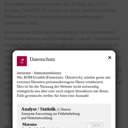
Reissaatgutunternehmen RiceTec, N-Drip, die LIECO
Gruppe, TESVOLT, PV-Invest, der Guts- und Forstbetrieb
Wilfersdorf, Forst Kalwang sowie die Liechtenstein
Immobilien Wien.
Im November 2020 hatte die Stiftung Fürst Liechtenstein
ihre Unternehmen und Beteiligungen neu als „Liechtenstein
Gruppe“ organisiert. Die Reorganisation umfasste auch die
österreichischen Betriebe und Beteiligungen, die in die
Liechtenstein Gruppe AG, eine Aktiengesellschaft mit Sitz in
Datenschutz
Österreich, eingebracht wurden. Neuinvestitionen sowie
Beratungsdienstleistungen werden über die neu gegründete
Impressum
|
Datenschutzerklärung
Liechtenstein Invest GmbH ebenfalls mit Sitz in Österreich
Wir, RÖMA Gmbh (Firmensitz: Österreich), würden gerne mit
getätigt. Die Stiftung Fürst Liechtenstein blieb bestehen und
externen Diensten personenbezogene Daten verarbeiten.
Dies ist für die Nutzung der Website nicht notwendig,
ist Eigentümerin der Liechtenstein Gruppe AG und der
ermöglicht uns aber eine noch engere Interaktion mit Ihnen.
Liechtenstein Invest GmbH.
Falls gewünscht, treffen Sie bitte eine Auswahl:
Wien (OTS), Bild: Palais Liechtenstein
Analyse / Statistik
(1 Dienst)
Anonyme Auswertung zur Fehlerbehebung
und Weiterentwicklung
Matomo
Werbung