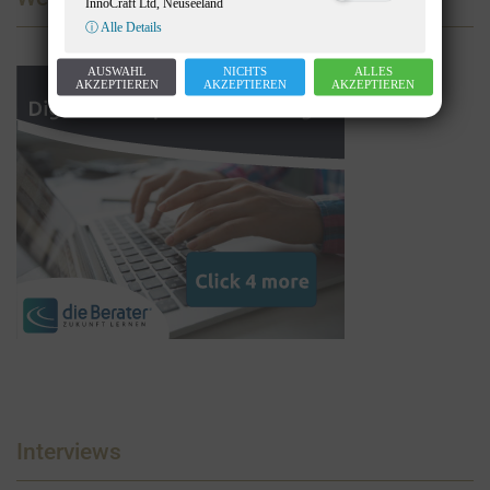
InnoCraft Ltd, Neuseeland
ⓘ Alle Details
AUSWAHL
NICHTS
ALLES
AKZEPTIEREN
AKZEPTIEREN
AKZEPTIEREN
Interviews