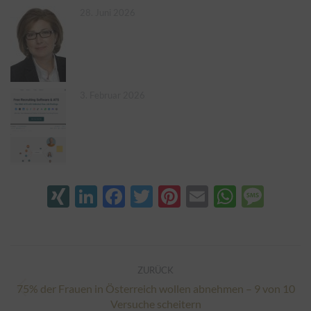
28. Juni 2026
3. Februar 2026
XING
LinkedIn
Facebook
Twitter
Pinterest
Email
Whats
Mes
Kommentarnavigation
ZURÜCK
75% der Frauen in Österreich wollen abnehmen – 9 von 10
Vorheriger
Versuche scheitern
Beitrag: