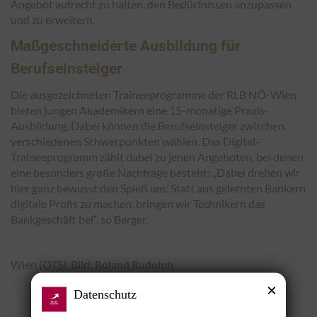
Angebot aufrecht zu halten, den Bedürfnissen anzupassen
und zu erweitern.
Maßgeschneiderte Ausbildung für
Berufseinsteiger
Die ausgezeichneten Traineeprogramme der RLB NÖ-Wien
bieten jungen Akademikern eine 15-monatige Praxis-
Ausbildung. Dabei können die Berufseinsteiger zwischen
verschiedenen Schwerpunkten wählen. Das Digital-
Traineeprogramm zählt dabei zu jenen Angeboten, bei denen
eine besonders große Nachfrage besteht: „Dabei drehen wir
hier ganz bewusst den Spieß um: Statt aus gelernten Bankern
digitale Profis zu machen, bringen wir Technikern das
Bankgeschäft bei“, so Berger.
Wien (OTS), Bild: Roland Rudolph
Datenschutz