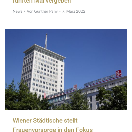
fünften Mal vergeben
News
Von
Gunther Pany
7. März 2022
Wiener Städtische stellt
Frauenvorsorge in den Fokus