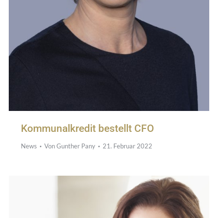
Kommunalkredit bestellt CFO
News
Von
Gunther Pany
21. Februar 2022