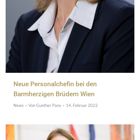
Neue Personalchefin bei den
Barmherzigen Brüdern Wien
News
Von
Gunther Pany
14. Februar 2022