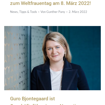
zum Weltfrauentag am 8. März 2022!
News
,
Tipps & Tools
Von
Gunther Pany
2. März 2022
Guro Bjontegaard ist