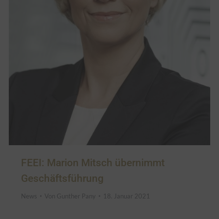
FEEI: Marion Mitsch übernimmt
Geschäftsführung
News
Von
Gunther Pany
18. Januar 2021