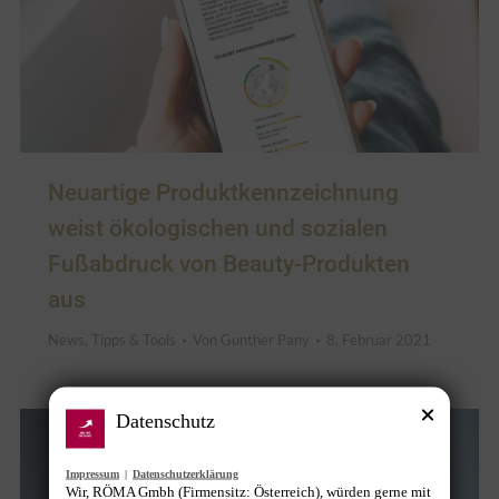
Neuartige Produktkennzeichnung
weist ökologischen und sozialen
Fußabdruck von Beauty-Produkten
aus
News
,
Tipps & Tools
Von
Gunther Pany
8. Februar 2021
Datenschutz
Impressum
|
Datenschutzerklärung
Wir, RÖMA Gmbh (Firmensitz: Österreich), würden gerne mit