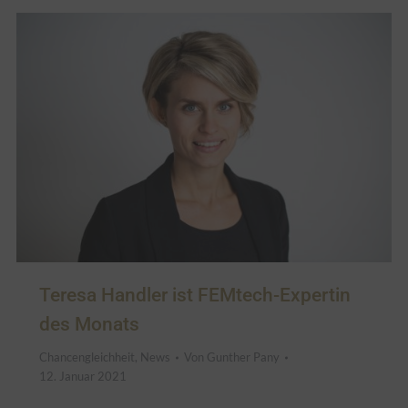
Teresa Handler ist FEMtech-Expertin
des Monats
Chancengleichheit
,
News
Von
Gunther Pany
12. Januar 2021