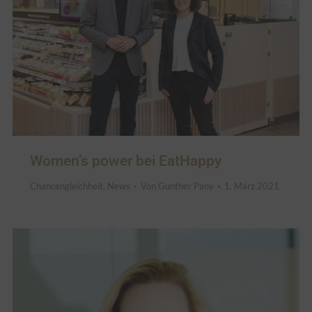
Women’s power bei EatHappy
Chancengleichheit
,
News
Von
Gunther Pany
1. März 2021