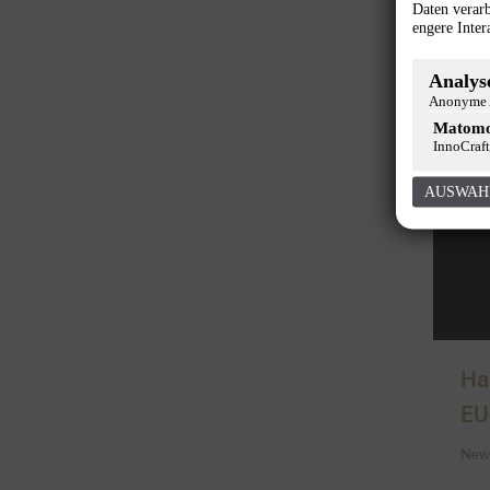
Daten verarb
engere Inter
Analyse
Anonyme A
Matom
InnoCraft
AUSWAH
Ha
EU
New