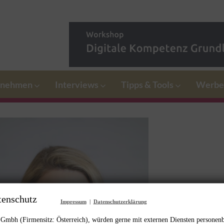
rnehmen
Interviews
Tipps & Tools
Werbe
tenschutz
Impressum
|
Datenschutzerklärung
mbh (Firmensitz: Österreich), würden gerne mit externen Diensten personen