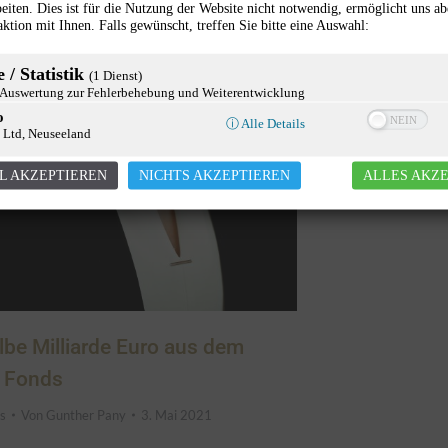
eiten. Dies ist für die Nutzung der Website nicht notwendig, ermöglicht uns ab
aktion mit Ihnen. Falls gewünscht, treffen Sie bitte eine Auswahl:
 / Statistik
(1 Dienst)
uswertung zur Fehlerbehebung und Weiterentwicklung
o
ⓘ Alle Details
 Ltd, Neuseeland
L AKZEPTIEREN
NICHTS AKZEPTIEREN
ALLES AKZ
lbe Milliarde Euro aus dem
 Fonds
s
Von
Gunther Pany
3. Mai 2021