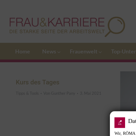
Home
News
Frauenwelt
Top-Unte
Kurs des Tages
Tipps & Tools
Von
Gunther Pany
3. Mai 2021
Da
Wir, RÖMA G