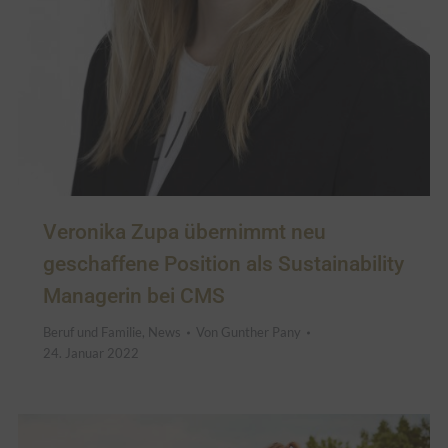
Veronika Zupa übernimmt neu
geschaffene Position als Sustainability
Managerin bei CMS
Beruf und Familie
,
News
Von
Gunther Pany
24. Januar 2022