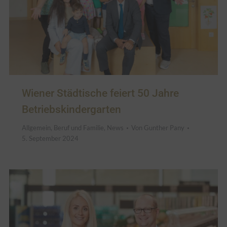
Wiener Städtische feiert 50 Jahre
Betriebskindergarten
Allgemein
,
Beruf und Familie
,
News
Von
Gunther Pany
5. September 2024