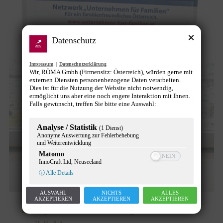
Datenschutz
Impressum
|
Datenschutzerklärung
Wir, RÖMA Gmbh (Firmensitz: Österreich), würden gerne mit
externen Diensten personenbezogene Daten verarbeiten.
Dies ist für die Nutzung der Website nicht notwendig,
ermöglicht uns aber eine noch engere Interaktion mit Ihnen.
Falls gewünscht, treffen Sie bitte eine Auswahl:
Analyse / Statistik
(1 Dienst)
Anonyme Auswertung zur Fehlerbehebung
und Weiterentwicklung
Matomo
InnoCraft Ltd, Neuseeland
ⓘ Alle Details
AUSWAHL
NICHTS
ALLES
AKZEPTIEREN
AKZEPTIEREN
AKZEPTIEREN
Energie Tirol – Die Energiewende ist