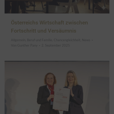
Österreichs Wirtschaft zwischen
Fortschritt und Versäumnis
Allgemein
,
Beruf und Familie
,
Chancengleichheit
,
News
Von
Gunther Pany
2. September 2025