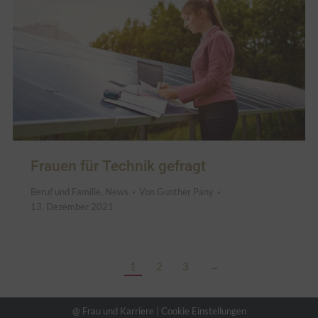
Frauen für Technik gefragt
Beruf und Familie
,
News
Von
Gunther Pany
13. Dezember 2021
1
2
3
→
@ Frau und Karriere |
Cookie Einstellungen