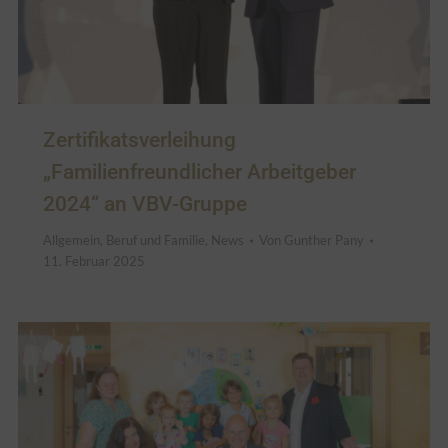
Zertifikatsverleihung
„Familienfreundlicher Arbeitgeber
2024“ an VBV-Gruppe
Allgemein
,
Beruf und Familie
,
News
Von
Gunther Pany
11. Februar 2025