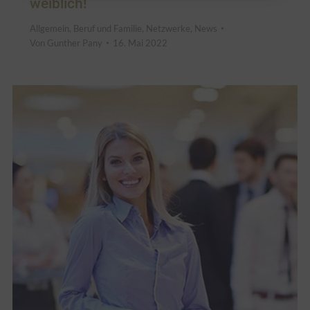
weiblich!
Allgemein
,
Beruf und Familie
,
Netzwerke
,
News
Von
Gunther Pany
16. Mai 2022