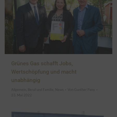
Grünes Gas schafft Jobs,
Wertschöpfung und macht
unabhängig
Allgemein
,
Beruf und Familie
,
News
Von
Gunther Pany
23. Mai 2022