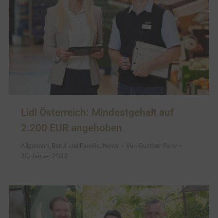
Lidl Österreich: Mindestgehalt auf
2.200 EUR angehoben
Allgemein
,
Beruf und Familie
,
News
Von
Gunther Pany
30. Januar 2023