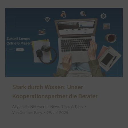
Stark durch Wissen: Unser
Kooperationspartner die Berater
Allgemein
,
Netzwerke
,
News
,
Tipps & Tools
Von
Gunther Pany
29. Juli 2025