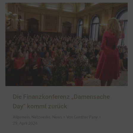
Die Finanzkonferenz „Damensache
Day“ kommt zurück
Allgemein
,
Netzwerke
,
News
Von
Gunther Pany
29. April 2026