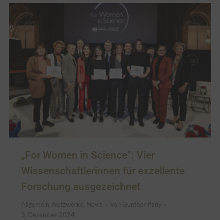
„For Women in Science“: Vier
Wissenschaftlerinnen für exzellente
Forschung ausgezeichnet
Allgemein
,
Netzwerke
,
News
Von
Gunther Pany
3. Dezember 2024