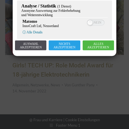
Analyse / Statistik
(1 Dienst)
Anonyme Auswertung zur Fehlerbehebung
und Weiterentwicklung
Matomo
InnoCraft Ltd, Neuseeland
ⓘ Alle Details
AUSWAHL
NICHTS
ALLES
AKZEPTIEREN
AKZEPTIEREN
AKZEPTIEREN
Girls! TECH UP: Role Model Award für
18-jährige Elektrotechnikerin
Allgemein
,
Netzwerke
,
News
Von
Gunther Pany
14. November 2022
@ Frau und Karriere |
Cookie Einstellungen
Footer Menu 1