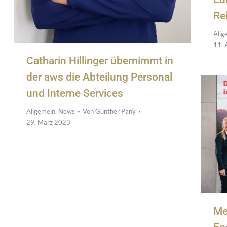
Re
Allg
11. 
Catharin Hillinger übernimmt in
der aws die Abteilung Personal
und Interne Services
Allgemein
,
News
Von
Gunther Pany
29. März 2023
Me