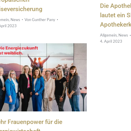
Die Apothek
iseversicherung
lautet ein 
emein
,
News
Von
Gunther Pany
Apotheker
April 2023
Allgemein
,
News
4. April 2023
hr Frauenpower für die