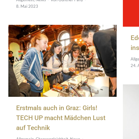
8. Mai 2023
Ed
in
Allg
24. 
Erstmals auch in Graz: Girls!
TECH UP macht Mädchen Lust
auf Technik