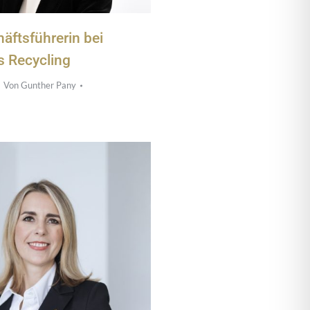
äftsführerin bei
s Recycling
Von
Gunther Pany