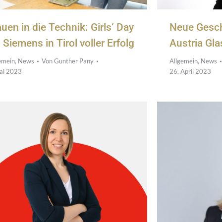
uen in die Technik: Girls‘ Day
Neue Gesch
 Siemens in Tirol voller Erfolg
Austria Gla
emein
,
News
Von
Gunther Pany
Allgemein
,
News
ai 2023
26. April 2023