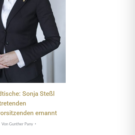
tische: Sonja Steßl
rtretenden
orsitzenden ernannt
Von
Gunther Pany