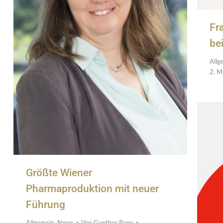
Fra
bei
Allg
2. M
Größte Wiener
Pharmaproduktion mit neuer
Führung
Allgemein
,
News
Von
Gunther Pany