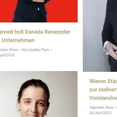
enred holt Daniela Renezeder
s Unternehmen
emein
,
News
Von
Gunther Pany
April 2023
Wiener Städ
zur stellve
Vorstandsv
Allgemein
,
News
18. April 2023