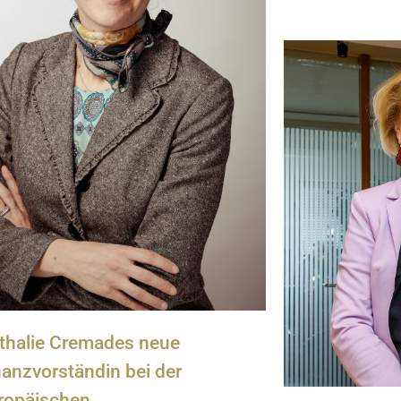
thalie Cremades neue
nanzvorständin bei der
ropäischen