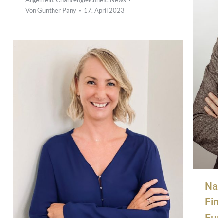
Allgemein
,
Chancengleichheit
,
News
Von
Gunther Pany
17. April 2023
Na
Fi
Eu