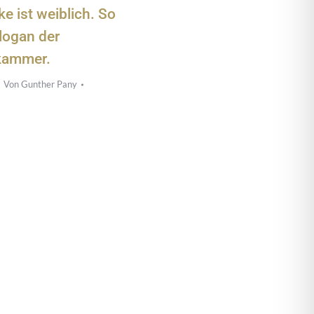
e ist weiblich. So
Slogan der
kammer.
Von
Gunther Pany