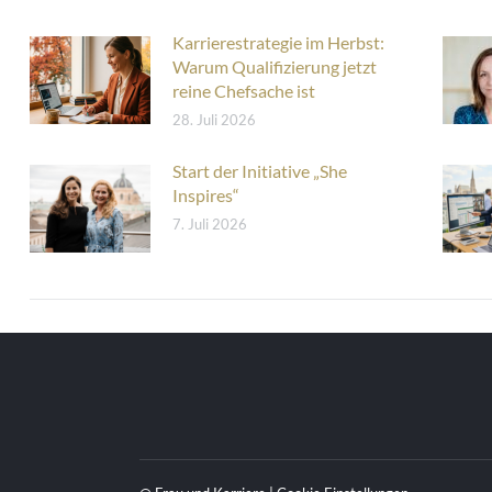
Karrierestrategie im Herbst:
Warum Qualifizierung jetzt
reine Chefsache ist
28. Juli 2026
Start der Initiative „She
Inspires“
7. Juli 2026