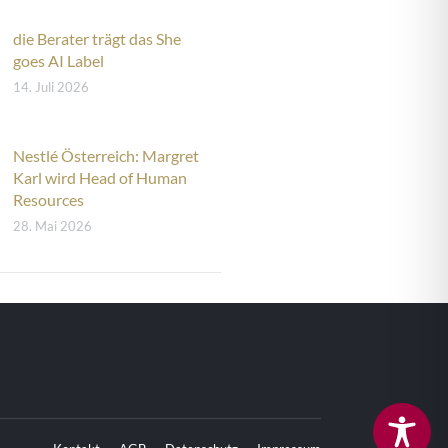
die Berater trägt das She
goes AI Label
14. Juli 2026
Nestlé Österreich: Margret
Karl wird Head of Human
Resources
28. Mai 2026