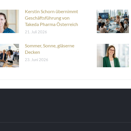
Kerstin Schorn übernimmt
Geschäftsführung von
Takeda Pharma Österreich
21. Juli 2026
Sommer, Sonne, gläserne
Decken
23. Juni 2026