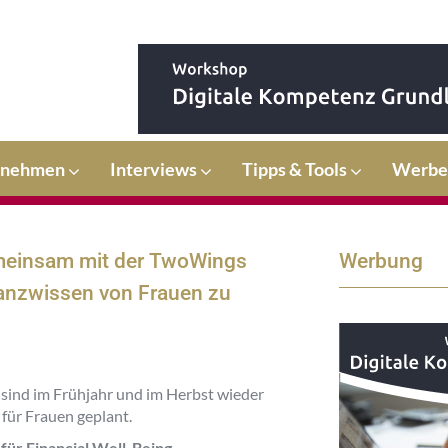
rnehmen
Interviews
Tipps & Tools
Werbe
gemeinsam mit der TwoWings
Werbung
nanzwissen von Frauen zu
sind im Frühjahr und im Herbst wieder
ür Frauen geplant.
ür Financial Well-Being