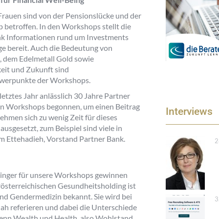
rauen sind von der Pensionslücke und der
betroffen. In den Workshops stellt die
nk Informationen rund um Investments
e bereit. Auch die Bedeutung von
, dem Edelmetall Gold sowie
eit und Zukunft sind
erpunkte der Workshops.
etztes Jahr anlässlich 30 Jahre Partner
en Workshops begonnen, um einen Beitrag
Interviews
ehmen sich zu wenig Zeit für dieses
sgesetzt, zum Beispiel sind viele in
ham Ettehadieh, Vorstand Partner Bank.
2
linger für unsere Workshops gewinnen
österreichischen Gesundheitsholding ist
und Gendermedizin bekannt. Sie wird bei
3
h referieren und dabei die Unterschiede
 Denn Wealth und Health, also Wohlstand