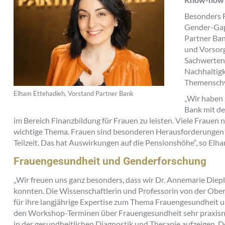
Besonders F
Gender-Gap 
Partner Ba
und Vorsorg
Sachwerten
Nachhaltigk
Themenschw
Elham Ettehadieh, Vorstand Partner Bank
„Wir haben l
Bank mit d
im Bereich Finanzbildung für Frauen zu leisten. Viele Frauen n
wichtige Thema. Frauen sind besonderen Herausforderungen au
Teilzeit. Das hat Auswirkungen auf die Pensionshöhe“, so El
Frauengesundheit und Genderforschung
„Wir freuen uns ganz besonders, dass wir Dr. Annemarie Diep
konnten. Die Wissenschaftlerin und Professorin von der Ober
für ihre langjährige Expertise zum Thema Frauengesundheit 
den Workshop-Terminen über Frauengesundheit sehr praxisna
in der gesundheitlichen Diagnostik und Therapie aufzeigen.