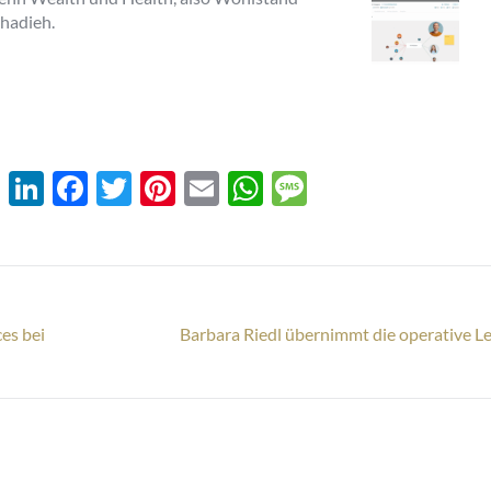
ehadieh.
XING
LinkedIn
Facebook
Twitter
Pinterest
Email
WhatsApp
Message
es bei
Barbara Riedl übernimmt die operative Lei
Nächster
Beitrag: