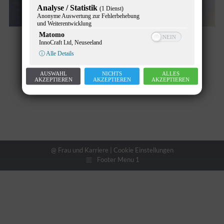
Analyse / Statistik
(1 Dienst)
Anonyme Auswertung zur Fehlerbehebung
und Weiterentwicklung
Matomo
Mehr Frauen für die Kommunalpolitik
InnoCraft Ltd, Neuseeland
ⓘ Alle Details
gesucht!
AUSWAHL
NICHTS
ALLES
Allgemein
,
Chancengleichheit
,
News
Von
Gunther Pany
AKZEPTIEREN
AKZEPTIEREN
AKZEPTIEREN
15. Mai 2023
@ Frau und Karriere |
Cookie Einstellungen
Footer Menu 1