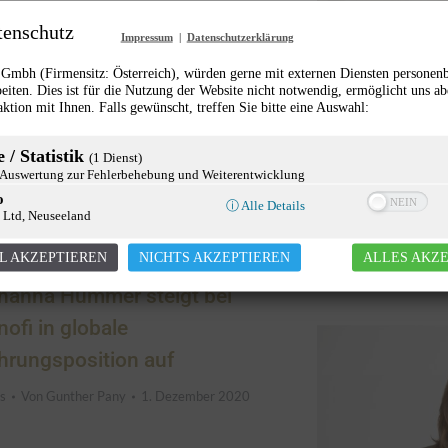
tenschutz
Impressum
|
Datenschutzerklärung
mbh (Firmensitz: Österreich), würden gerne mit externen Diensten personen
eiten. Dies ist für die Nutzung der Website nicht notwendig, ermöglicht uns ab
aktion mit Ihnen. Falls gewünscht, treffen Sie bitte eine Auswahl:
Frauen im 
 / Statistik
(1 Dienst)
Führung – 
uswertung zur Fehlerbehebung und Weiterentwicklung
o
Lehrlingsb
ⓘ Alle Details
 Ltd, Neuseeland
Chancengleichheit
L AKZEPTIEREN
NICHTS AKZEPTIEREN
ALLES AKZ
9. Dezember 202
hanna Hummer steigt bei
nofi in globale
hrungsposition auf
s
Von
Gunther Pany
1. Dezember 2020