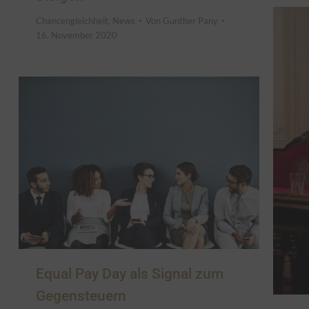
Chancengleichheit
,
News
Von
Gunther Pany
16. November 2020
Equal Pay Day als Signal zum
Gegensteuern