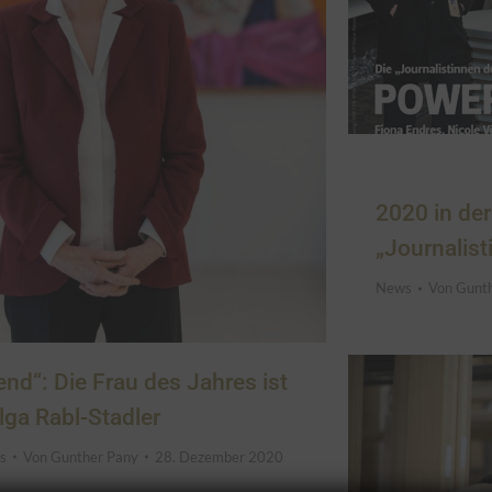
2020 in der
„Journalis
News
Von
Gunt
rend“: Die Frau des Jahres ist
lga Rabl-Stadler
s
Von
Gunther Pany
28. Dezember 2020