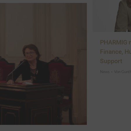
PHARMIG mi
Finance, 
Support
News
Von
Gunt