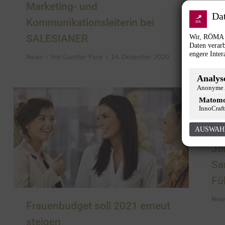
Marketing- und
Da
Kommunikationsleiterin bei
Wir, RÖMA G
SALESIANER
Daten verarb
engere Inter
News
Von
Gunther Pany
14. Dezember 2020
Analyse
Anonyme A
Matom
InnoCraft
AUSWAH
Jo
Sa
Fü
New
Frauenbudget soll 2021 erneut
steigen