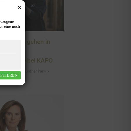
bezogene
er eine noch
Handwerk gehen in
neue
eauftragte bei KAPO
,
News
Von
Gunther Pany
EPTIEREN
0