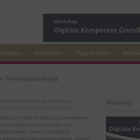
rnehmen
Interviews
Tipps & Tools
Werbe
er Strategieberatung.
ren Initiativen wichtige Themen zu
Werbung
n mit ihren Stärken zu vernetzen,
ründerin von KRAFTKINZ. Das Unternehmen
che Kommunikationsberatung in den
hkeitsarbeit, Events und digitale
i spielen das unternehmenseigene „Return