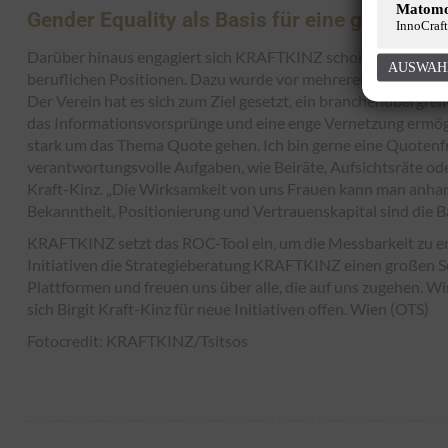
Matom
Gender Equality als Basis für eine gute Zuku
InnoCraft
Darüber hinaus engagiert sich KRAFTKINZ schon sehr lange 
AUSWAH
beruflichen Positionen. Dazu wurde vor mehreren Jahren ein
Der Verein hat es sich zum Ziel gesetzt, ein branchenübergr
das Informationsvorsprünge und eine enge Vernetzung ermögli
stark um das Thema Quote gehen. Ich bin gerne eine Quotenfr
verantwortungsvolle Aufgaben, wie Beiräte, Aufsichtsräte ode
Kraft-Kinz. „Die Wirksamkeit von uns Frauen kann man anha
Bekanntheit, Positionierung und Vertrauenskapital sind die Ba
KRAFTKINZ setzt das ROC-Tool ein, um die Messbarkeit zu erm
Initiativen die Strategieberatung KRAFTKINZ einen großen Schr
Plattformen und freuen uns über alle, die auf uns zugehen. Wir
sich Birgit Kraft-Kinz für neue Initiativen offen. Wien (OTS)
Fotocredit: KRAFTKINZ/Tsitsos