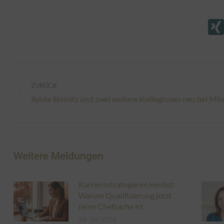
Kommentarnavigation
ZURÜCK
Vorheriger
Sylvia Steinitz und zwei weitere Kolleginnen neu bei Mi
Beitrag:
Weitere Meldungen
Karrierestrategie im Herbst:
Warum Qualifizierung jetzt
reine Chefsache ist
28. Juli 2026