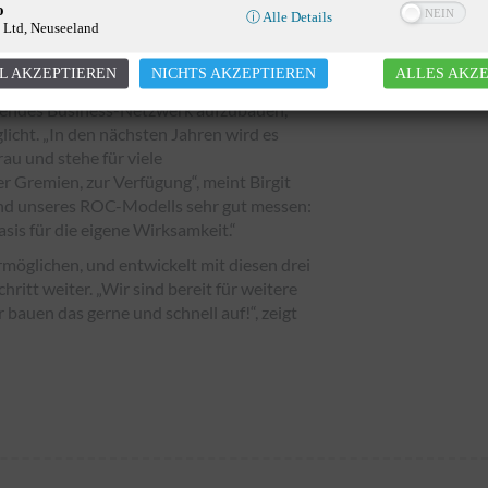
o
ⓘ Alle Details
nft
 Ltd, Neuseeland
für Frauen und deren Wirksamkeit in
L AKZEPTIEREN
NICHTS AKZEPTIEREN
ALLES AKZ
 vertrauliches Frauennetzwerk gegründet.
eifendes Business-Netzwerk aufzubauen,
cht. „In den nächsten Jahren wird es
au und stehe für viele
r Gremien, zur Verfügung“, meint Birgit
nd unseres ROC-Modells sehr gut messen:
sis für die eigene Wirksamkeit.“
öglichen, und entwickelt mit diesen drei
itt weiter. „Wir sind bereit für weitere
 bauen das gerne und schnell auf!“, zeigt