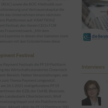
 (ROC) sowie die ROC-Methodik zum
sitionierung und Vertrauenskapital die
geht das Unternehmen einen nächsten
eldern Plattformen auf: KRAFTKINZ
nt Festival, den Verein CEOs FOR
hes Frauennetzwerk. „Mit dem
e Expertise in diesen drei Gebieten stark
einsam mit den GründerInnen diese
yment Festival
s Payment Festivals die PF19 Plattform
Interviews
kung des Wirtschaftsstandortes Österreich
ent-Bereich. Neben Veranstaltungen, wie
en zum Thema Payment umgesetzt.
2
as am 26.1.2021 stattgefundene PF19
pertInnen der EZB, der OeNB, Bluecode,
eisen-Landesbank Oberösterreich, Wolf
ernetzung klappt und die Plattform einen
Kinz. Aktuell zählt die PF19 Plattform 500