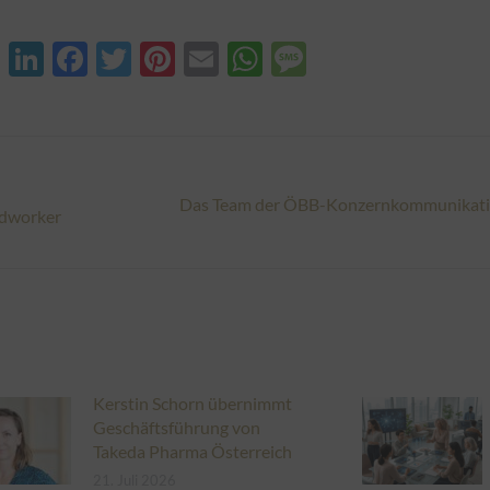
XING
LinkedIn
Facebook
Twitter
Pinterest
Email
WhatsApp
Message
Das Team der ÖBB-Konzernkommunikatio
Nächster
ndworker
Beitrag:
Kerstin Schorn übernimmt
Geschäftsführung von
Takeda Pharma Österreich
21. Juli 2026