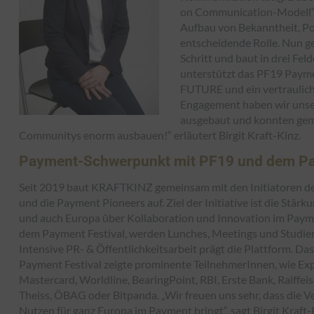
on Communication-Modell“
Aufbau von Bekanntheit, Po
entscheidende Rolle. Nun 
Schritt und baut in drei F
unterstützt das PF19 Payme
FUTURE und ein vertraulic
Engagement haben wir unser
ausgebaut und konnten gem
Communitys enorm ausbauen!“ erläutert Birgit Kraft-Kinz.
Payment-Schwerpunkt mit PF19 und dem Pa
Seit 2019 baut KRAFTKINZ gemeinsam mit den Initiatoren de
und die Payment Pioneers auf. Ziel der Initiative ist die Stär
und auch Europa über Kollaboration und Innovation im Paym
dem Payment Festival, werden Lunches, Meetings und Studi
Intensive PR- & Öffentlichkeitsarbeit prägt die Plattform. D
Payment Festival zeigte prominente TeilnehmerInnen, wie Ex
Mastercard, Worldline, BearingPoint, RBI, Erste Bank, Raiff
Theiss, ÖBAG oder Bitpanda. „Wir freuen uns sehr, dass die V
Nutzen für ganz Europa im Payment bringt“, sagt Birgit Kraft-