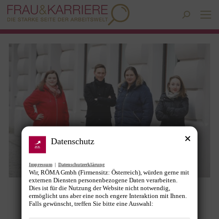
Search:
Datenschutz
Impressum
|
Datenschutzerklärung
Wir, RÖMA Gmbh (Firmensitz: Österreich), würden gerne mit
externen Diensten personenbezogene Daten verarbeiten.
Dies ist für die Nutzung der Website nicht notwendig,
Sylvia Steinitz und zwei weitere
ermöglicht uns aber eine noch engere Interaktion mit Ihnen.
Falls gewünscht, treffen Sie bitte eine Auswahl:
Kolleginnen neu bei Mindworker