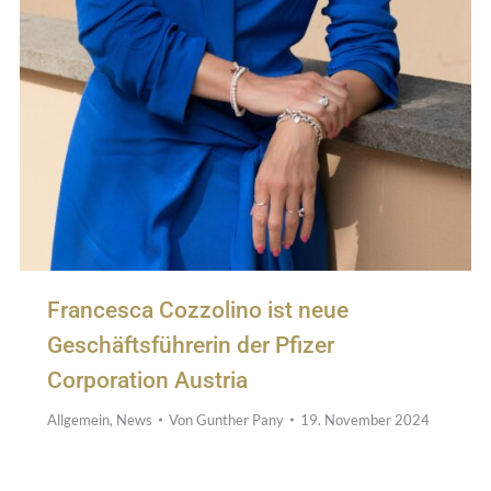
Francesca Cozzolino ist neue
Geschäftsführerin der Pfizer
Corporation Austria
Allgemein
,
News
Von
Gunther Pany
19. November 2024