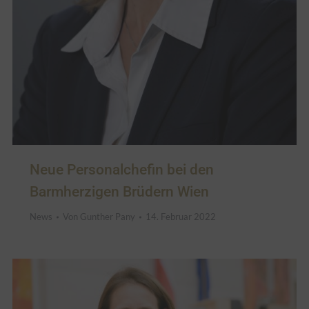
Neue Personalchefin bei den
Barmherzigen Brüdern Wien
News
Von
Gunther Pany
14. Februar 2022