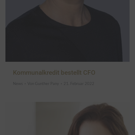
Kommunalkredit bestellt CFO
News
Von
Gunther Pany
21. Februar 2022