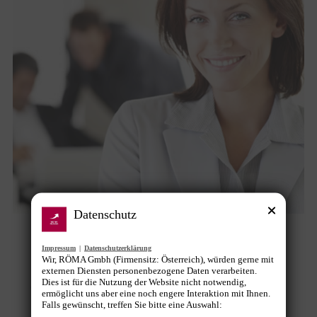
Datenschutz
Gender Pay Gap: Geschrumpft, aber
Impressum
|
Datenschutzerklärung
kein Grund zur Freude
Wir, RÖMA Gmbh (Firmensitz: Österreich), würden gerne mit
externen Diensten personenbezogene Daten verarbeiten.
Dies ist für die Nutzung der Website nicht notwendig,
Chancengleichheit
,
News
Von
Gunther Pany
ermöglicht uns aber eine noch engere Interaktion mit Ihnen.
15. Februar 2022
Falls gewünscht, treffen Sie bitte eine Auswahl: