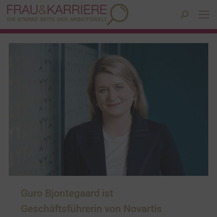
Search:
Guro Bjontegaard ist
Geschäftsführerin von Novartis