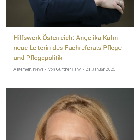
Hilfswerk Österreich: Angelika Kuhn
neue Leiterin des Fachreferats Pflege
und Pflegepolitik
Allgemein
,
News
Von
Gunther Pany
21. Januar 2025