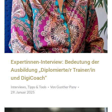
Expertinnen-Interview: Bedeutung der
Ausbildung „Diplomierte/r Trainer/in
und DigiCoach“
Interviews
,
Tipps & Tools
Von
Gunther Pany
29. Januar 2025