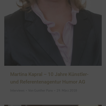
Martina Kapral – 10 Jahre Künstler-
und Referentenagentur Humor AG
Interviews
Von
Gunther Pany
29. März 2018