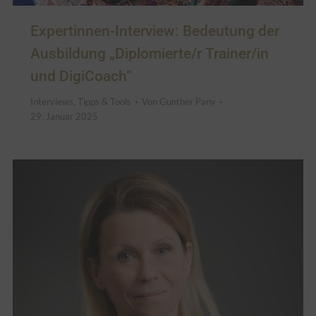
Expertinnen-Interview: Bedeutung der
Ausbildung „Diplomierte/r Trainer/in
und DigiCoach“
Interviews
,
Tipps & Tools
Von
Gunther Pany
29. Januar 2025