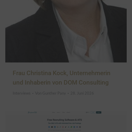
Frau Christina Kock, Unternehmerin
und Inhaberin von DOM Consulting
Interviews
Von
Gunther Pany
28. Juni 2026