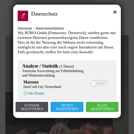
sprachlich up to date bleiben
Interviews
,
Tipps & Tools
Von
Gunther Pany
Datenschutz
15. März 2024
Impressum
|
Datenschutzerklärung
Wir, RÖMA Gmbh (Firmensitz: Österreich), würden gerne mit
externen Diensten personenbezogene Daten verarbeiten.
Dies ist für die Nutzung der Website nicht notwendig,
ermöglicht uns aber eine noch engere Interaktion mit Ihnen.
Falls gewünscht, treffen Sie bitte eine Auswahl:
Analyse / Statistik
(1 Dienst)
Anonyme Auswertung zur Fehlerbehebung
und Weiterentwicklung
Matomo
InnoCraft Ltd, Neuseeland
ⓘ Alle Details
AUSWAHL
NICHTS
ALLES
AKZEPTIEREN
AKZEPTIEREN
AKZEPTIEREN