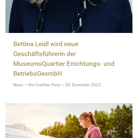
Bettina Leidl wird neue
Geschäftsführerin der
MuseumsQuartier Errichtungs- und
BetriebsGesmbH
News
Von
Gunther Pany
20. Dezember 2021