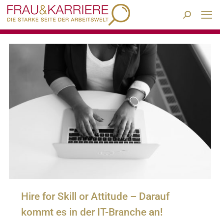
Search:
Hire for Skill or Attitude – Darauf
kommt es in der IT-Branche an!