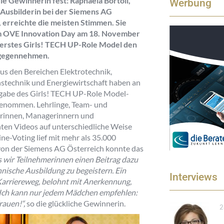
ie Gewinnerin fest: Raphaela Bortoli,
Werbung
 Ausbilderin bei der Siemens AG
 erreichte die meisten Stimmen. Sie
m OVE Innovation Day am 18. November
s erstes Girls! TECH UP-Role Model den
gegennehmen.
us den Bereichen Elektrotechnik,
stechnik und Energiewirtschaft haben an
sgabe des Girls! TECH UP-Role Model-
genommen. Lehrlinge, Team- und
erinnen, Managerinnern und
hten Videos auf unterschiedliche Weise
ine-Voting lief mit mehr als 35.000
von der Siemens AG Österreich konnte das
ss wir Teilnehmerinnen einen Beitrag dazu
hnische Ausbildung zu begeistern. Ein
Interviews
 Karriereweg, belohnt mit Anerkennung,
t. Ich kann nur jedem Mädchen empfehlen:
Frauen!“
,
so die glückliche Gewinnerin.
2