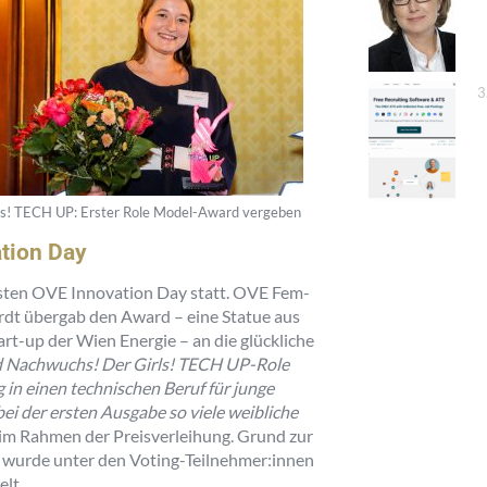
3
ls! TECH UP: Erster Role Model-Award vergeben
tion Day
sten OVE Innovation Day statt. OVE Fem-
rdt übergab den Award – eine Statue aus
t-up der Wien Energie – an die glückliche
nd Nachwuchs! Der Girls! TECH UP-Role
in einen technischen Beruf für junge
 bei der ersten Ausgabe so viele weibliche
 im Rahmen der Preisverleihung. Grund zur
e wurde unter den Voting-Teilnehmer:innen
lt.