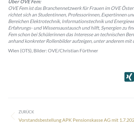
Über OVE Fem:
OVE Fem ist das Branchennetzwerk für Frauen im OVE Österre
richtet sich an Studentinnen, Professorinnen, Expertinnen u
Bereichen Elektrotechnik, Informationstechnik und Energiewir
Erfahrungs- und Wissensaustausch und hilft, Synergien zu f
Fem schon bei Schülerinnen das Interesse an technischen Be
anhand konkreter Rollenbilder aufzeigen, unter anderem mit de
Wien (OTS), Bilder: OVE/Christian Fürthner
Kommentarnavigation
ZURÜCK
Vorheriger
Vorstandsbestellung APK Pensionskasse AG mit 1.7.20
Beitrag: