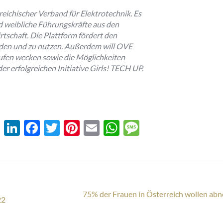
ichischer Verband für Elektrotechnik. Es
nd weibliche Führungskräfte aus den
tschaft. Die Plattform fördert den
inden und zu nutzen. Außerdem will OVE
rufen wecken sowie die Möglichkeiten
r erfolgreichen Initiative Girls! TECH UP.
XING
LinkedIn
Facebook
Twitter
Pinterest
Email
WhatsApp
Message
75% der Frauen in Österreich wollen ab
Nächster
22
Beitrag: