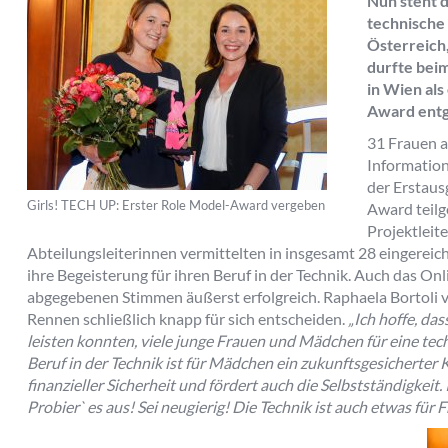
Nun steht d
technische
Österreich,
durfte bei
in Wien al
Award ent
31 Frauen a
Information
der Erstau
Girls! TECH UP: Erster Role Model-Award vergeben
Award teil
Projektleit
Abteilungsleiterinnen vermittelten in insgesamt 28 eingereic
ihre Begeisterung für ihren Beruf in der Technik. Auch das Onl
abgegebenen Stimmen äußerst erfolgreich. Raphaela Bortoli 
Rennen schließlich knapp für sich entscheiden.
„Ich hoffe, da
leisten konnten, viele junge Frauen und Mädchen für eine tec
Beruf in der Technik ist für Mädchen ein zukunftsgesicherter
finanzieller Sicherheit und fördert auch die Selbstständigkei
Probier` es aus! Sei neugierig! Die Technik ist auch etwas für 