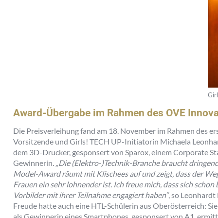
Gir
Award-Übergabe im Rahmen des OVE Innova
Die Preisverleihung fand am 18. November im Rahmen des er
Vorsitzende und Girls! TECH UP-Initiatorin Michaela Leonha
dem 3D-Drucker, gesponsert von Sparox, einem Corporate Star
Gewinnerin
.
„Die (Elektro-)Technik-Branche braucht dringe
Model-Award räumt mit Klischees auf und zeigt, dass der Weg 
Frauen ein sehr lohnender ist. Ich freue mich, dass sich schon
Vorbilder mit ihrer Teilnahme engagiert haben“
, so Leonhardt
Freude hatte auch eine HTL-Schülerin aus Oberösterreich: Si
als Gewinnerin eines Smartphones, gesponsert von A1, ermitte