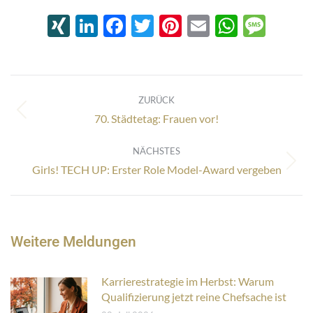
XING
LinkedIn
Facebook
Twitter
Pinterest
Email
Whats
Mes
Kommentarnavigation
ZURÜCK
Vorheriger
70. Städtetag: Frauen vor!
Beitrag:
NÄCHSTES
Nächster
Girls! TECH UP: Erster Role Model-Award vergeben
Beitrag:
Weitere Meldungen
Karrierestrategie im Herbst: Warum
Qualifizierung jetzt reine Chefsache ist