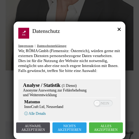
Datenschutz
Impressum
|
Datenschutzerklärung
Wir, RÖMA Gmbh (Firmensitz: Österreich), würden gerne mit
externen Diensten personenbezogene Daten verarbeiten.
Dies ist für die Nutzung der Website nicht notwendig,
ermöglicht uns aber eine noch engere Interaktion mit Ihnen.
Falls gewünscht, treffen Sie bitte eine Auswahl:
Österreich Werbung besetzt
Analyse / Statistik
(1 Dienst)
Stabstellen neu
Anonyme Auswertung zur Fehlerbehebung
und Weiterentwicklung
Matomo
News
Von
Gunther Pany
21. August 2018
InnoCraft Ltd, Neuseeland
ⓘ Alle Details
AUSWAHL
NICHTS
ALLES
AKZEPTIEREN
AKZEPTIEREN
AKZEPTIEREN