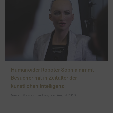
Humanoider Roboter Sophia nimmt
Besucher mit in Zeitalter der
künstlichen Intelligenz
News
Von
Gunther Pany
6. August 2018