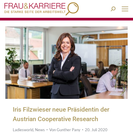
Search:
Iris Filzwieser neue Präsidentin der
Austrian Cooperative Research
Ladiesworld
,
News
Von
Gunther Pany
20. Juli 2020