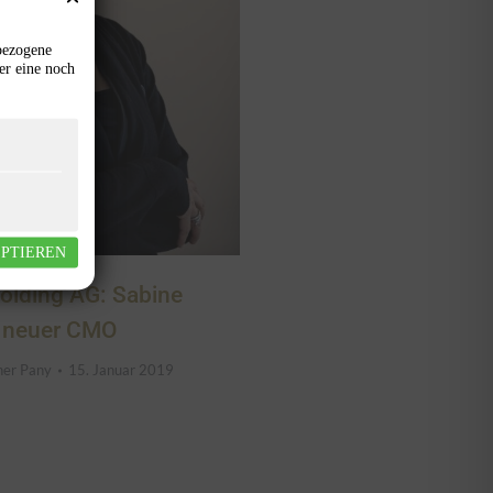
bezogene
er eine noch
EPTIEREN
holding AG: Sabine
d neuer CMO
her Pany
15. Januar 2019