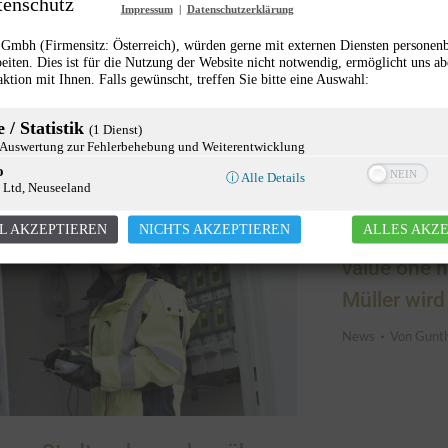
tenschutz
Impressum
|
Datenschutzerklärung
mbh (Firmensitz: Österreich), würden gerne mit externen Diensten personen
thrin Kuess wird Managing
eiten. Dies ist für die Nutzung der Website nicht notwendig, ermöglicht uns ab
aktion mit Ihnen. Falls gewünscht, treffen Sie bitte eine Auswahl:
rector von Darwin’s Circle
s
Von
Gunther Pany
21. Januar 2019
 / Statistik
(1 Dienst)
uswertung zur Fehlerbehebung und Weiterentwicklung
o
ⓘ Alle Details
 Ltd, Neuseeland
L AKZEPTIEREN
NICHTS AKZEPTIEREN
ALLES AKZ
value one 
Müller wir
News
Von
Gunt