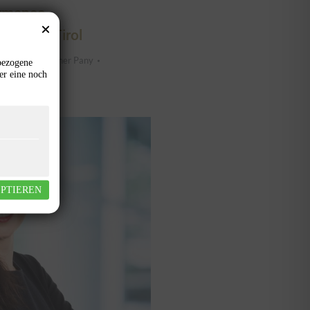
rmance-
de aus Tirol
ws
Von
Gunther Pany
bezogene
er eine noch
EPTIEREN