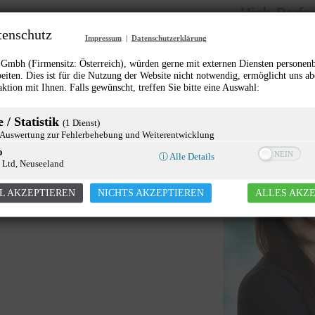
High-Perfo
is Filzwieser neue Präsidentin
tenschutz
Businessmo
Impressum
|
Datenschutzerklärung
r Austrian Cooperative
Businessmode
,
Ne
mbh (Firmensitz: Österreich), würden gerne mit externen Diensten personen
search
eiten. Dies ist für die Nutzung der Website nicht notwendig, ermöglicht uns ab
13. Juli 2020
aktion mit Ihnen. Falls gewünscht, treffen Sie bitte eine Auswahl:
esworld
,
News
Von
Gunther Pany
Juli 2020
 / Statistik
(1 Dienst)
uswertung zur Fehlerbehebung und Weiterentwicklung
o
ⓘ Alle Details
 Ltd, Neuseeland
L AKZEPTIEREN
NICHTS AKZEPTIEREN
ALLES AKZ