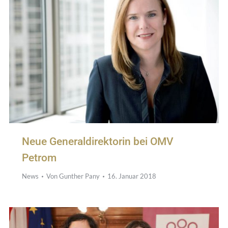
Neue Generaldirektorin bei OMV
Petrom
News
Von
Gunther Pany
16. Januar 2018