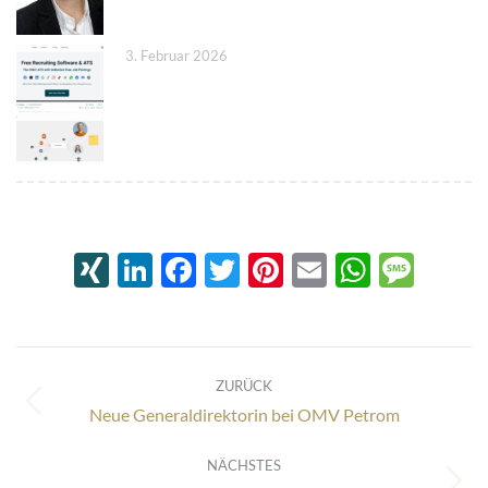
3. Februar 2026
XING
LinkedIn
Facebook
Twitter
Pinterest
Email
Whats
Mes
Kommentarnavigation
ZURÜCK
Vorheriger
Neue Generaldirektorin bei OMV Petrom
Beitrag:
NÄCHSTES