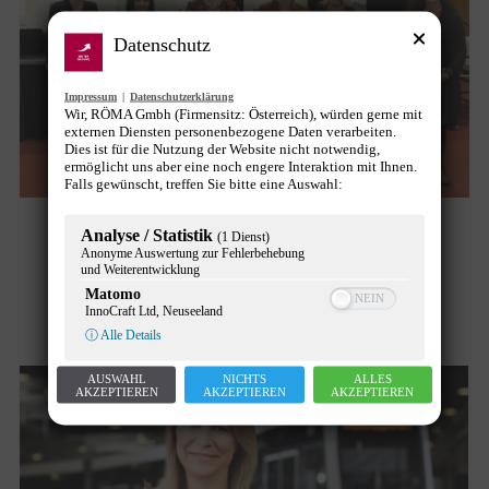
Datenschutz
Impressum
|
Datenschutzerklärung
Wir, RÖMA Gmbh (Firmensitz: Österreich), würden gerne mit
externen Diensten personenbezogene Daten verarbeiten.
Dies ist für die Nutzung der Website nicht notwendig,
ermöglicht uns aber eine noch engere Interaktion mit Ihnen.
Falls gewünscht, treffen Sie bitte eine Auswahl:
70. Städtetag: Frauen vor!
Analyse / Statistik
(1 Dienst)
Anonyme Auswertung zur Fehlerbehebung
und Weiterentwicklung
Chancengleichheit
,
News
Von
Gunther Pany
Matomo
15. November 2021
InnoCraft Ltd, Neuseeland
ⓘ Alle Details
AUSWAHL
NICHTS
ALLES
AKZEPTIEREN
AKZEPTIEREN
AKZEPTIEREN