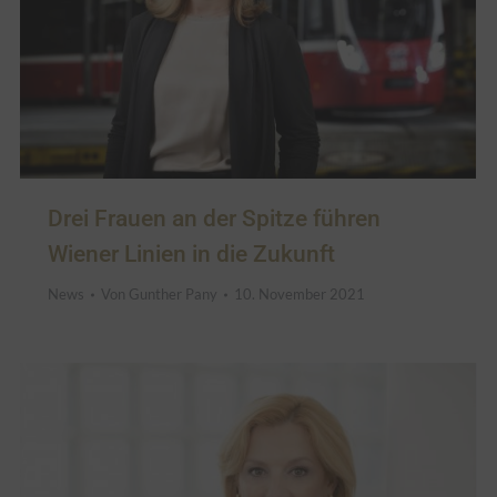
Drei Frauen an der Spitze führen
Wiener Linien in die Zukunft
News
Von
Gunther Pany
10. November 2021