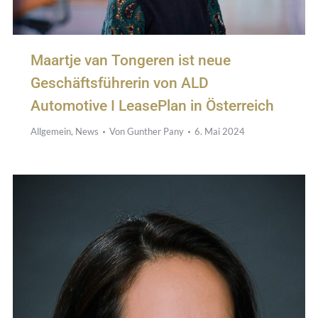
Maartje van Tongeren ist neue
Geschäftsführerin von ALD
Automotive I LeasePlan in Österreich
Allgemein
,
News
Von
Gunther Pany
6. Mai 2024