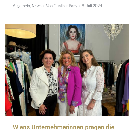
Allgemein
,
News
Von
Gunther Pany
9. Juli 2024
Wiens Unternehmerinnen prägen die