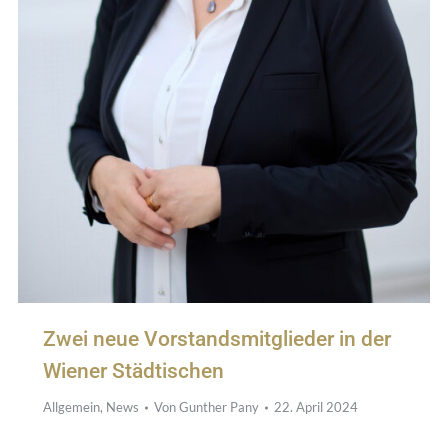
Zwei neue Vorstandsmitglieder in der
Wiener Städtischen
Allgemein
,
News
Von
Gunther Pany
22. April 2024