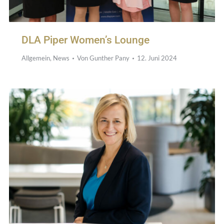
DLA Piper Women’s Lounge
Allgemein
,
News
Von
Gunther Pany
12. Juni 2024