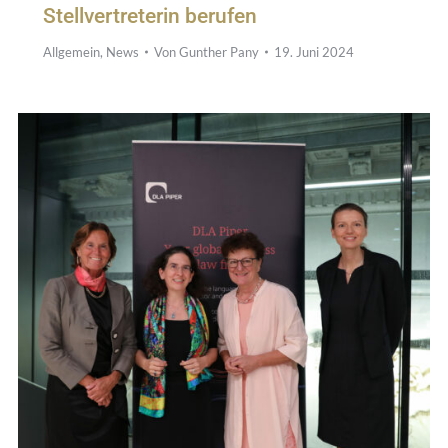
Stellvertreterin berufen
Allgemein
,
News
Von
Gunther Pany
19. Juni 2024