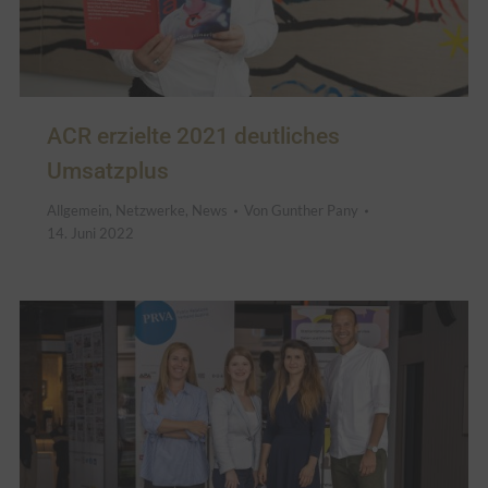
ACR erzielte 2021 deutliches
Umsatzplus
Allgemein
,
Netzwerke
,
News
Von
Gunther Pany
14. Juni 2022