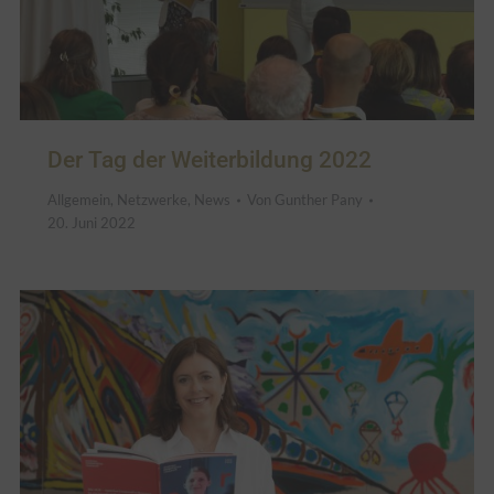
Der Tag der Weiterbildung 2022
Allgemein
,
Netzwerke
,
News
Von
Gunther Pany
20. Juni 2022