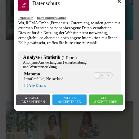
Datenschutz
Impressum
|
Datenschutzerklärung
Wir, RÖMA Gmbh (Firmensitz: Österreich), würden gerne mit
externen Diensten personenbezogene Daten verarbeiten.
Dies ist für die Nutzung der Website nicht notwendig,
ermöglicht uns aber eine noch engere Interaktion mit Ihnen.
Falls gewünscht, treffen Sie bitte eine Auswahl:
die Berater erhält “Wirtschaft hilft-
Analyse / Statistik
(1 Dienst)
Award” in der Kategorie
Anonyme Auswertung zur Fehlerbehebung
und Weiterentwicklung
Großunternehmen
Matomo
InnoCraft Ltd, Neuseeland
Allgemein
,
CSR
,
News
Von
Gunther Pany
23. Juni 2022
ⓘ Alle Details
AUSWAHL
NICHTS
ALLES
AKZEPTIEREN
AKZEPTIEREN
AKZEPTIEREN