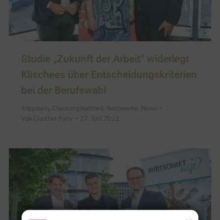
Studie „Zukunft der Arbeit“ widerlegt
Klischees über Entscheidungskriterien
bei der Berufswahl
Allgemein
,
Chancengleichheit
,
Netzwerke
,
News
Von
Gunther Pany
27. Juni 2022