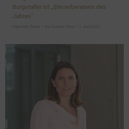
Burgstaller ist „Steuerberaterin des
Jahres“
Allgemein
,
News
Von
Gunther Pany
1. Juni 2022