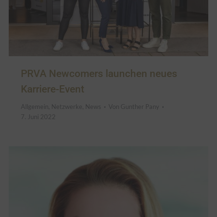
PRVA Newcomers launchen neues
Karriere-Event
Allgemein
,
Netzwerke
,
News
Von
Gunther Pany
7. Juni 2022