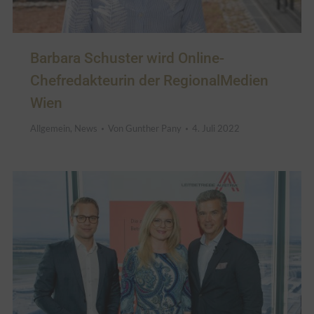
Barbara Schuster wird Online-
Chefredakteurin der RegionalMedien
Wien
Allgemein
,
News
Von
Gunther Pany
4. Juli 2022