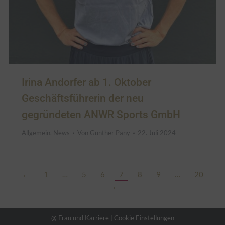
Irina Andorfer ab 1. Oktober
Geschäftsführerin der neu
gegründeten ANWR Sports GmbH
Allgemein
,
News
Von
Gunther Pany
22. Juli 2024
←
1
…
5
6
7
8
9
…
20
→
@ Frau und Karriere |
Cookie Einstellungen