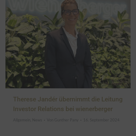
Therese Jandér übernimmt die Leitung
Investor Relations bei wienerberger
Allgemein
,
News
Von
Gunther Pany
16. September 2024