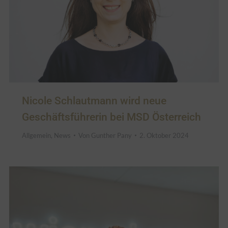
Nicole Schlautmann wird neue
Geschäftsführerin bei MSD Österreich
Allgemein
,
News
Von
Gunther Pany
2. Oktober 2024