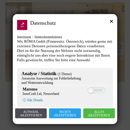
Datenschutz
Impressum
|
Datenschutzerklärung
Wir, RÖMA Gmbh (Firmensitz: Österreich), würden gerne mit
externen Diensten personenbezogene Daten verarbeiten.
Dies ist für die Nutzung der Website nicht notwendig,
ermöglicht uns aber eine noch engere Interaktion mit Ihnen.
Falls gewünscht, treffen Sie bitte eine Auswahl:
Analyse / Statistik
(1 Dienst)
Anonyme Auswertung zur Fehlerbehebung
und Weiterentwicklung
Matomo
Wiener Städtische feiert 50 Jahre
InnoCraft Ltd, Neuseeland
ⓘ Alle Details
Betriebskindergarten
AUSWAHL
NICHTS
ALLES
Allgemein
,
Beruf und Familie
,
News
Von
Gunther Pany
AKZEPTIEREN
AKZEPTIEREN
AKZEPTIEREN
5. September 2024