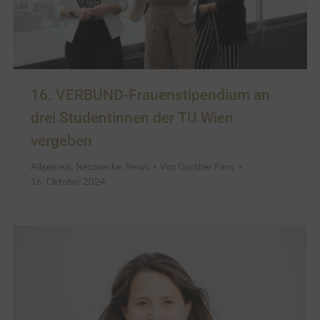
16. VERBUND-Frauenstipendium an
drei Studentinnen der TU Wien
vergeben
Allgemein
,
Netzwerke
,
News
Von
Gunther Pany
16. Oktober 2024