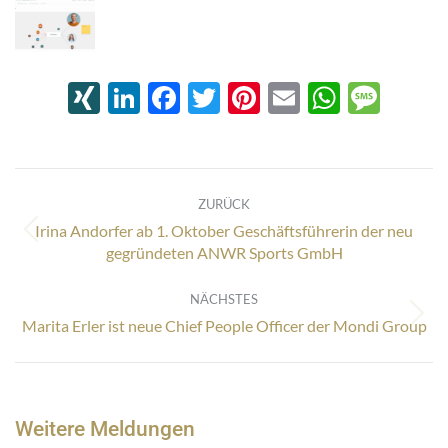
XING
LinkedIn
Facebook
Twitter
Pinterest
Email
Whats
Mes
Kommentarnavigation
ZURÜCK
Irina Andorfer ab 1. Oktober Geschäftsführerin der neu
Vorheriger
gegründeten ANWR Sports GmbH
Beitrag:
NÄCHSTES
Nächster
Marita Erler ist neue Chief People Officer der Mondi Group
Beitrag:
Weitere Meldungen