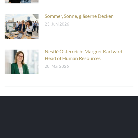
Sommer, Sonne, gläserne Decken
23. Juni 2026
Nestlé Österreich: Margret Karl wird
Head of Human Resources
28. Mai 2026