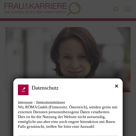
Search:
Datenschutz
Patricia Neumann wird neue
Impressum
|
Datenschutzerklärung
Wir, RÖMA Gmbh (Firmensitz: Österreich), würden gerne mit
Vorstandsvorsitzende der Siemens AG
externen Diensten personenbezogene Daten verarbeiten.
Dies ist für die Nutzung der Website nicht notwendig,
Österreich
ermöglicht uns aber eine noch engere Interaktion mit Ihnen.
Falls gewünscht, treffen Sie bitte eine Auswahl:
Allgemein
,
News
Von
Gunther Pany
6. Februar 2023