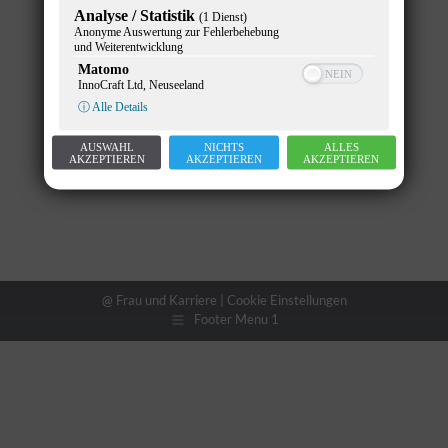
Analyse / Statistik
(1 Dienst)
Anonyme Auswertung zur Fehlerbehebung
und Weiterentwicklung
Matomo
InnoCraft Ltd, Neuseeland
ⓘ Alle Details
AUSWAHL
NICHTS
ALLES
AKZEPTIEREN
AKZEPTIEREN
AKZEPTIEREN
@ Frau und Karriere |
Cookie Einstellungen
Footer Menu 1