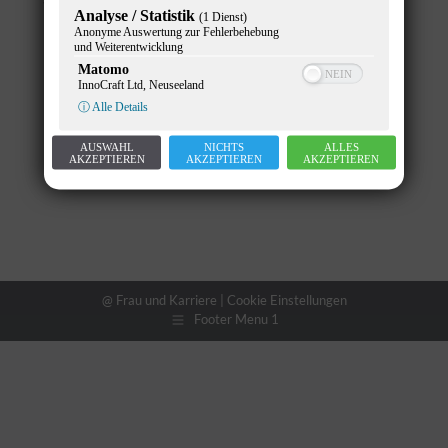
Von
Gunther Pany
29. Juli 2025
Analyse / Statistik
(1 Dienst)
Anonyme Auswertung zur Fehlerbehebung
und Weiterentwicklung
Matomo
InnoCraft Ltd, Neuseeland
ⓘ Alle Details
AUSWAHL
NICHTS
ALLES
AKZEPTIEREN
AKZEPTIEREN
AKZEPTIEREN
@ Frau und Karriere |
Cookie Einstellungen
Footer Menu 1