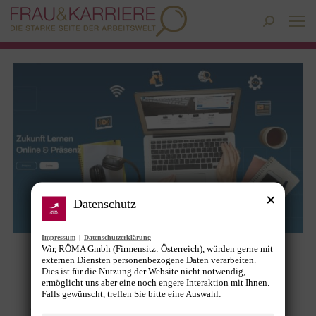
Search:
Datenschutz
Impressum
|
Datenschutzerklärung
Wir, RÖMA Gmbh (Firmensitz: Österreich), würden gerne mit
Stark durch Wissen: Unser
externen Diensten personenbezogene Daten verarbeiten.
Dies ist für die Nutzung der Website nicht notwendig,
Kooperationspartner die Berater
ermöglicht uns aber eine noch engere Interaktion mit Ihnen.
Falls gewünscht, treffen Sie bitte eine Auswahl:
Allgemein
,
Netzwerke
,
News
,
Tipps & Tools