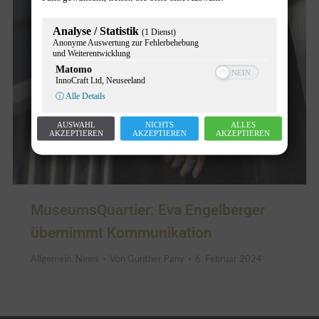
Analyse / Statistik
(1 Dienst)
Anonyme Auswertung zur Fehlerbehebung
und Weiterentwicklung
Matomo
InnoCraft Ltd, Neuseeland
ⓘ Alle Details
AUSWAHL
NICHTS
ALLES
AKZEPTIEREN
AKZEPTIEREN
AKZEPTIEREN
MuseumsQuartier: Eva Engelberger
übernimmt Kommunikation
Allgemein
,
News
Von
Gunther Pany
6. Februar 2024